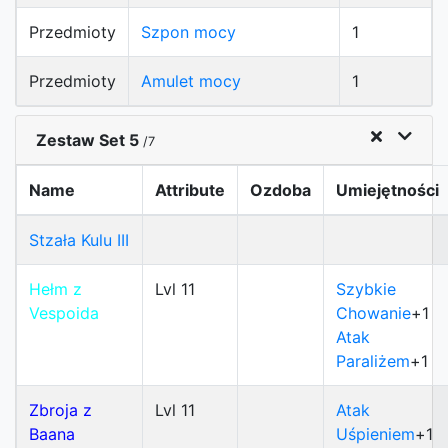
Przedmioty
Szpon mocy
1
Przedmioty
Amulet mocy
1
Zestaw Set 5
/7
Name
Attribute
Ozdoba
Umiejętności
Stzała Kulu III
Hełm z
Lvl 11
Szybkie
Vespoida
Chowanie
+1
Atak
Paraliżem
+1
Zbroja z
Lvl 11
Atak
Baana
Uśpieniem
+1