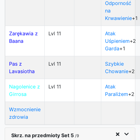
Odporność
na
Krwawienie
+1
Zarękawia z
Lvl 11
Atak
Baana
Uśpieniem
+2
Garda
+1
Pas z
Lvl 11
Szybkie
Lavasiotha
Chowanie
+2
Nagolenice z
Lvl 11
Atak
Girrosa
Paraliżem
+2
Wzmocnienie
zdrowia
Skrz. na przedmioty Set 5
/9