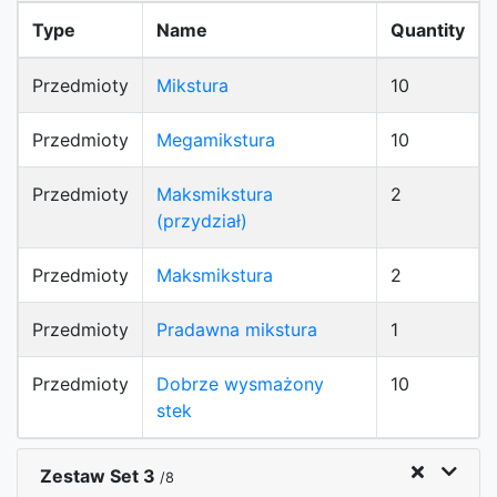
Type
Name
Quantity
Przedmioty
Mikstura
10
Przedmioty
Megamikstura
10
Przedmioty
Maksmikstura
2
(przydział)
Przedmioty
Maksmikstura
2
Przedmioty
Pradawna mikstura
1
Przedmioty
Dobrze wysmażony
10
stek
Zestaw Set 3
/8