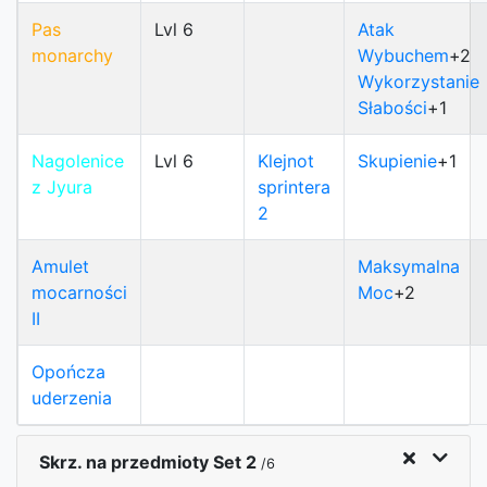
Pas
Lvl 6
Atak
monarchy
Wybuchem
+2
Wykorzystanie
Słabości
+1
Nagolenice
Lvl 6
Klejnot
Skupienie
+1
z Jyura
sprintera
2
Amulet
Maksymalna
mocarności
Moc
+2
II
Opończa
uderzenia
Skrz. na przedmioty Set 2
/6