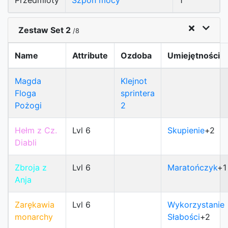
Przedmioty
Szpon mocy
1
Zestaw Set 2
/8
Name
Attribute
Ozdoba
Umiejętności
Magda
Klejnot
Floga
sprintera
Pożogi
2
Hełm z Cz.
Lvl 6
Skupienie
+2
Diabli
Zbroja z
Lvl 6
Maratończyk
+1
Anja
Zarękawia
Lvl 6
Wykorzystanie
monarchy
Słabości
+2