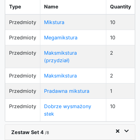
Type
Name
Quantity
Przedmioty
Mikstura
10
Przedmioty
Megamikstura
10
Przedmioty
Maksmikstura
2
(przydział)
Przedmioty
Maksmikstura
2
Przedmioty
Pradawna mikstura
1
Przedmioty
Dobrze wysmażony
10
stek
Zestaw Set 4
/8