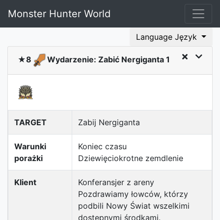
Monster Hunter World
Language Język
★8
Wydarzenie: Zabić Nergiganta 1
TARGET
Zabij Nergiganta
Warunki
Koniec czasu
porażki
Dziewięciokrotne zemdlenie
Klient
Konferansjer z areny
Pozdrawiamy łowców, którzy
podbili Nowy Świat wszelkimi
dostępnymi środkami.