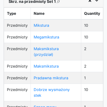
Skrz. na przedmioty Set 1
/7
Type
Name
Quantity
Przedmioty
Mikstura
10
Przedmioty
Megamikstura
10
Przedmioty
Maksmikstura
2
(przydział)
Przedmioty
Maksmikstura
2
Przedmioty
Pradawna mikstura
1
Przedmioty
Dobrze wysmażony
10
stek