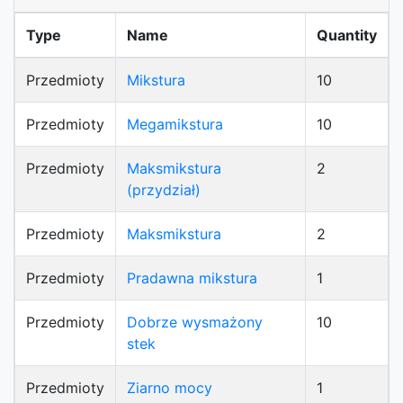
Type
Name
Quantity
Przedmioty
Mikstura
10
Przedmioty
Megamikstura
10
Przedmioty
Maksmikstura
2
(przydział)
Przedmioty
Maksmikstura
2
Przedmioty
Pradawna mikstura
1
Przedmioty
Dobrze wysmażony
10
stek
Przedmioty
Ziarno mocy
1