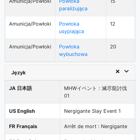
Amunicja/Powłoki
Powłoka
15
paraliżująca
Amunicja/Powłoki
Powłoka
12
usypiająca
Amunicja/Powłoki
Powłoka
20
wybuchowa
Język
JA 日本語
MHWイベント：滅尽龍討伐
01
US English
Nergigante Slay Event 1
FR Français
Arrêt de mort : Nergigante