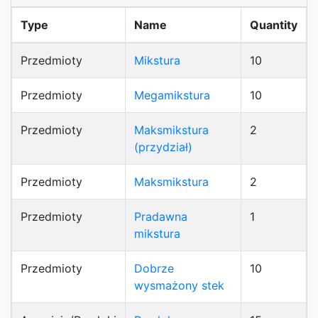
Type
Name
Quantity
Przedmioty
Mikstura
10
Przedmioty
Megamikstura
10
Przedmioty
Maksmikstura
2
(przydział)
Przedmioty
Maksmikstura
2
Przedmioty
Pradawna
1
mikstura
Przedmioty
Dobrze
10
wysmażony stek