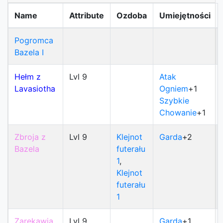
Name
Attribute
Ozdoba
Umiejętności
Pogromca
Bazela I
Hełm z
Lvl 9
Atak
Lavasiotha
Ogniem
+1
Szybkie
Chowanie
+1
Zbroja z
Lvl 9
Klejnot
Garda
+2
Bazela
futerału
1
,
Klejnot
futerału
1
Zarękawia
Lvl 9
Garda
+1