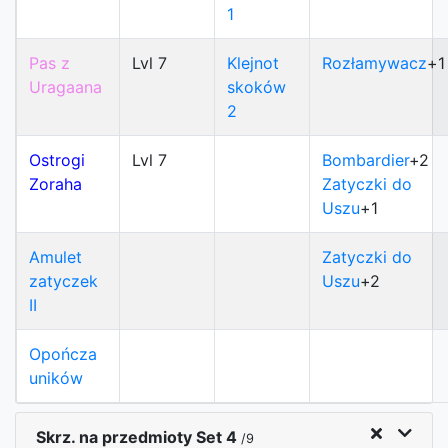
1
Pas z
Lvl 7
Klejnot
Rozłamywacz
+1
Uragaana
skoków
2
Ostrogi
Lvl 7
Bombardier
+2
Zoraha
Zatyczki do
Uszu
+1
Amulet
Zatyczki do
zatyczek
Uszu
+2
II
Opończa
uników
Skrz. na przedmioty Set 4
/9