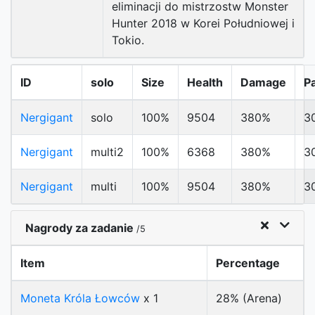
eliminacji do mistrzostw Monster
Hunter 2018 w Korei Południowej i
Tokio.
ID
solo
Size
Health
Damage
P
Nergigant
solo
100%
9504
380%
3
Nergigant
multi2
100%
6368
380%
3
Nergigant
multi
100%
9504
380%
3
Nagrody za zadanie
/5
Item
Percentage
Moneta Króla Łowców
x 1
28% (Arena)