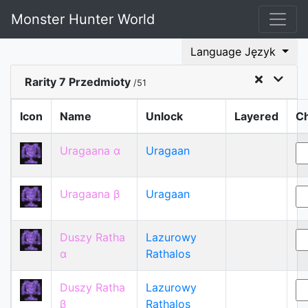
Monster Hunter World
Language Język
Rarity 7 Przedmioty
/51
Icon
Name
Unlock
Layered
C
Uragaana α
Uragaan
Uragaana β
Uragaan
Duszy Ratha
Lazurowy
α
Rathalos
Duszy Ratha
Lazurowy
β
Rathalos