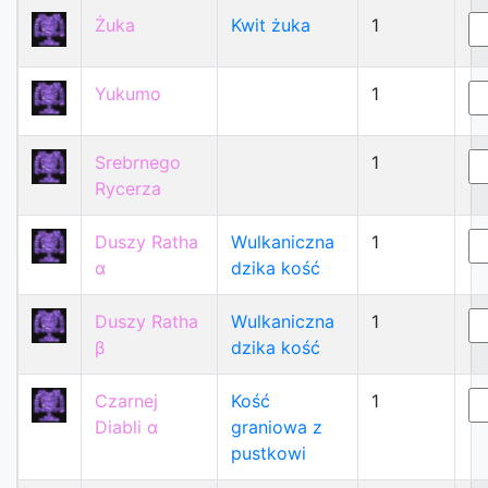
Żuka
Kwit żuka
1
Yukumo
1
Srebrnego
1
Rycerza
Duszy Ratha
Wulkaniczna
1
α
dzika kość
Duszy Ratha
Wulkaniczna
1
β
dzika kość
Czarnej
Kość
1
Diabli α
graniowa z
pustkowi