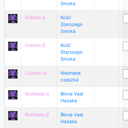
Smoka
Dobera α
Kość
Starszego
Smoka
Dobera β
Kość
Starszego
Smoka
Czaszki α
Nieznana
czaszka
Rozkładu α
Błona Vaal
Hazaka
Rozkładu β
Błona Vaal
Hazaka