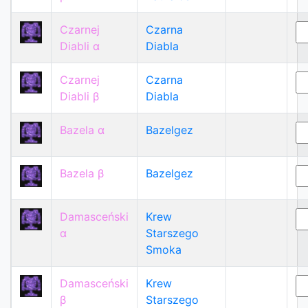
Czarnej
Czarna
Diabli α
Diabla
Czarnej
Czarna
Diabli β
Diabla
Bazela α
Bazelgez
Bazela β
Bazelgez
Damasceński
Krew
α
Starszego
Smoka
Damasceński
Krew
β
Starszego