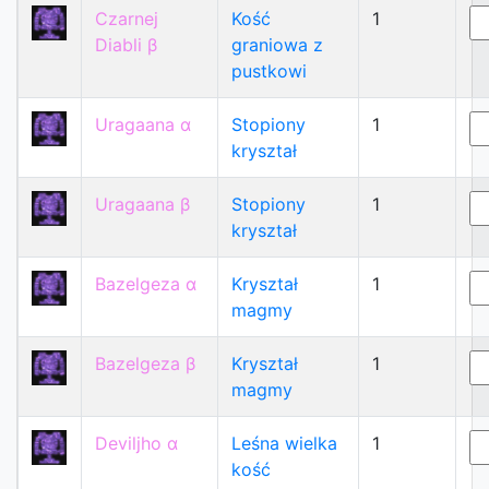
Czarnej
Kość
1
Diabli β
graniowa z
pustkowi
Uragaana α
Stopiony
1
kryształ
Uragaana β
Stopiony
1
kryształ
Bazelgeza α
Kryształ
1
magmy
Bazelgeza β
Kryształ
1
magmy
Deviljho α
Leśna wielka
1
kość