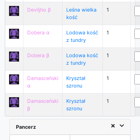
Deviljho β
Leśna wielka
1
kość
Dobera α
Lodowa kość
1
z tundry
Dobera β
Lodowa kość
1
z tundry
Damasceński
Kryształ
1
α
szronu
Damasceński
Kryształ
1
β
szronu
Pancerz