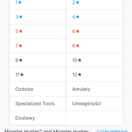
1★
2★
3★
4★
5★
6★
7★
8★
9★
10★
11★
12★
Ozdoba
Amulety
Specialized Tools
Umiejętności
Dostawy
Monster Hunter™ and Monster Hunter:
/u/chuanhsing