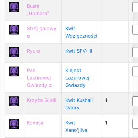
Bushi
„Homare”
Strój galowy
Kwit
α
Wdzięczności
Ryu α
Kwit SFV: III
Pan
Klejnot
Lazurowej
Lazurowej
Gwiazdy α
Gwiazdy
Krzyża Gildii
Kwit Kushali
1
Daory
Komisji
Kwit
1
Xeno'jiiva