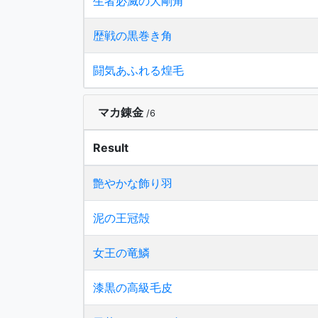
生者必滅の大剛角
歴戦の黒巻き角
闘気あふれる煌毛
マカ錬金
/6
Result
艶やかな飾り羽
泥の王冠殻
女王の竜鱗
漆黒の高級毛皮