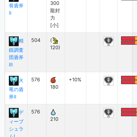
300
骨盾斧
龍封
Ⅱ
力
[小]
504
(
精
120)
鋭調査
団盾斧
Ⅲ
576
+10%
火
180
竜の盾
斧Ⅱ
576
デ
210
ィープ
シュラ
ムⅠ