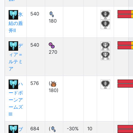
540
氷
180
結の盾
斧Ⅱ
540
デ
270
ィア＝
ルテミ
ア
576
(
ハ
180)
ードボ
ーンア
ームズ
Ⅲ
684
(
-30%
10
ブ