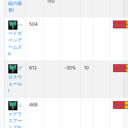
150
結の盾
斧Ⅰ
504
ハ
ードボ
ーンア
ームズ
Ⅱ
612
-30%
10
ブ
ロスウ
ォール
Ⅰ
468
ジ
ャグラ
スアー
ムズⅢ