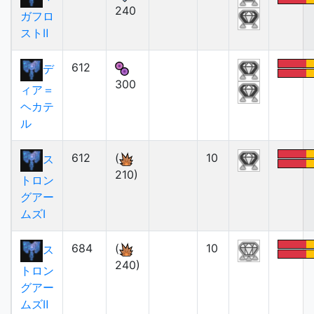
240
ガフロ
ストⅡ
612
デ
300
ィア＝
ヘカテ
ル
612
(
10
ス
210)
トロン
グアー
ムズⅠ
684
(
10
ス
240)
トロン
グアー
ムズⅡ