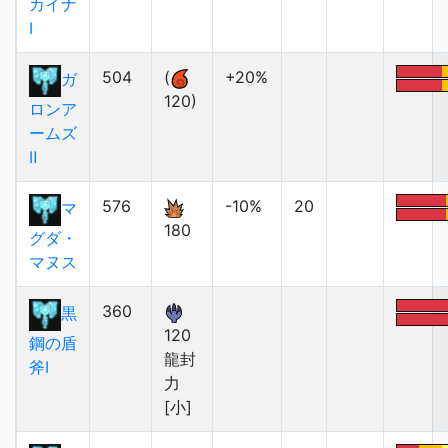
カイナ
Ⅰ
504
(
+20%
ガ
120)
ロンア
ームズ
Ⅱ
576
-10%
20
マ
180
グダ・
マヌス
360
黒
120
鋼の盾
龍封
斧Ⅰ
力
[小]