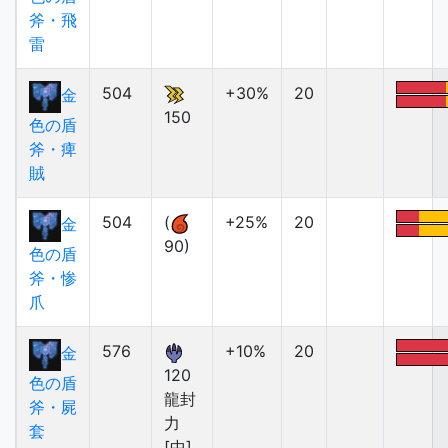
斧・飛
雷
504
+30%
20
金
150
色の盾
斧・痺
賊
504
(
+25%
20
金
90)
色の盾
斧・惨
爪
576
+10%
20
金
120
色の盾
龍封
斧・屍
力
套
[中]