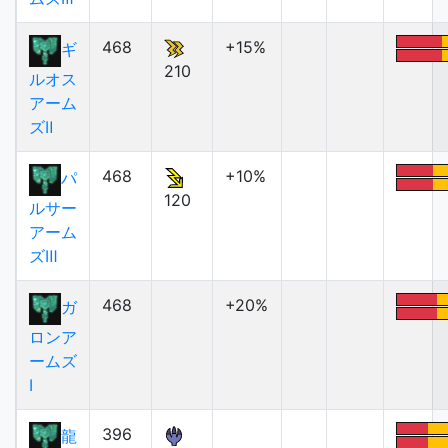
468
+15%
ギ
210
ルオス
アーム
ズⅡ
468
+10%
パ
120
ルサー
アーム
ズⅢ
468
+20%
ガ
ロンア
ームズ
Ⅰ
396
龍