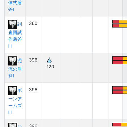
体式盾
斧Ⅰ
360
調
査団試
作盾斧
Ⅲ
396
泥
120
流の盾
斧Ⅰ
396
ボ
ーンア
ームズ
Ⅲ
396
ジ