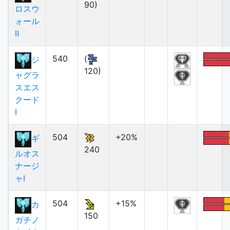
90)
ロスウ
ォール
Ⅱ
540
(
ジ
120)
ャグラ
スエス
クード
Ⅰ
504
+20%
ギ
240
ルオス
ナージ
ャⅠ
504
+15%
カ
150
ガチノ