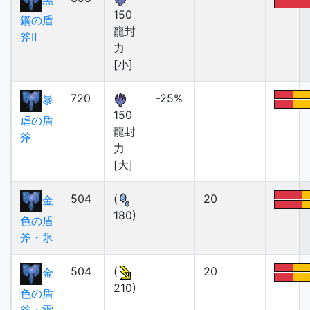
150
鋼の盾
龍封
斧Ⅱ
力
[小]
720
-25%
暴
150
虐の盾
龍封
斧
力
[大]
504
(
20
金
180)
色の盾
斧・氷
504
(
20
金
210)
色の盾