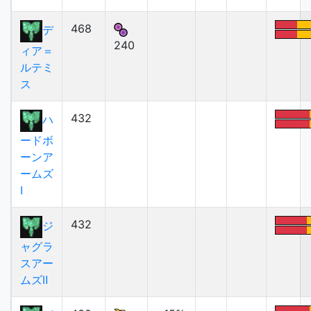
468
デ
240
ィア＝
ルテミ
ス
432
ハ
ードボ
ーンア
ームズ
Ⅰ
432
ジ
ャグラ
スアー
ムズⅡ