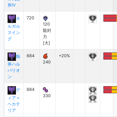
斧Ⅳ
720
ネ
120
ルガル
龍封
スイン
力
グ
[大]
684
+20%
焔
240
斧ハル
バリオ
ン
684
デ
330
ィア＝
ヘカテ
リア