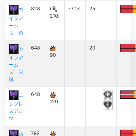
828
(
-30%
25
ガ
210)
イラア
ーム
ズ・角
648
20
ガ
90
イラア
ーム
ズ・岩
賊
648
エ
120
ンプレ
スアル
マ
792
防