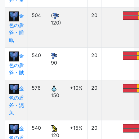
斧・雷
504
(
20
金
120)
色の盾
斧・睡
眠
540
20
金
90
色の盾
斧・賊
576
+10%
20
金
150
色の盾
斧・泥
魚
540
+15%
20
金
120
色の盾