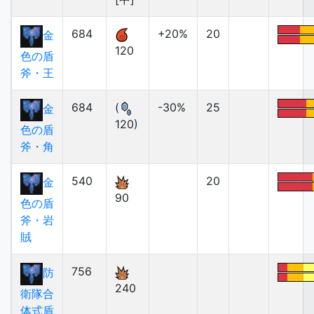
684
+20%
20
金
120
色の盾
斧・王
684
(
-30%
25
金
120)
色の盾
斧・角
540
20
金
90
色の盾
斧・岩
賊
756
防
240
衛隊合
体式盾