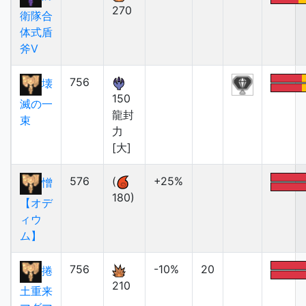
270
衛隊合
体式盾
斧Ⅴ
756
壊
150
滅の一
龍封
束
力
[大]
576
(
+25%
憎
180)
【オデ
ィウ
ム】
756
-10%
20
捲
210
土重来