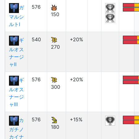
576
ガ
150
マルシ
ルトⅠ
540
+20%
ギ
270
ルオス
ナージ
ャⅡ
576
+20%
ギ
300
ルオス
ナージ
ャⅢ
576
+15%
カ
180
ガチノ
カイナ