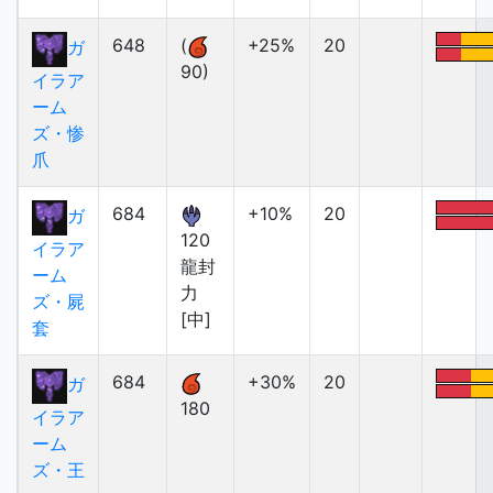
648
(
+25%
20
ガ
90)
イラア
ーム
ズ・惨
爪
684
+10%
20
ガ
120
イラア
龍封
ーム
力
ズ・屍
[中]
套
684
+30%
20
ガ
180
イラア
ーム
ズ・王