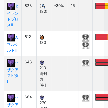
828
(
-30%
15
タ
180)
イラン
トブロ
スⅡ
612
ガ
180
マルシ
ルトⅡ
648
ハ
210
ザクア
龍封
スピダ
力
Ⅰ
[中]
684
ハ
270
ザクア