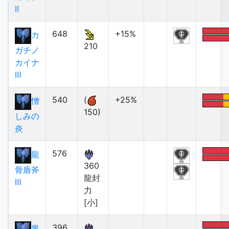
Ⅱ
648
+15%
カ
210
ガチノ
カイナ
Ⅲ
540
(
+25%
憎
150)
しみの
炎
576
龍
360
骨盾斧
龍封
Ⅲ
力
[小]
396
黒