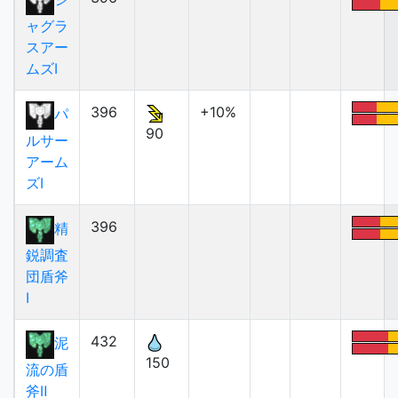
ャグラ
スアー
ムズⅠ
396
+10%
パ
90
ルサー
アーム
ズⅠ
396
精
鋭調査
団盾斧
Ⅰ
432
泥
150
流の盾
斧Ⅱ