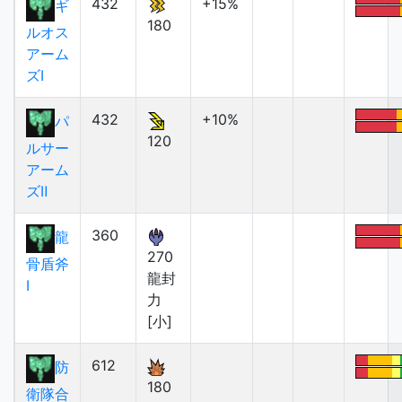
432
+15%
ギ
180
ルオス
アーム
ズⅠ
432
+10%
パ
120
ルサー
アーム
ズⅡ
360
龍
270
骨盾斧
龍封
Ⅰ
力
[小]
612
防
180
衛隊合