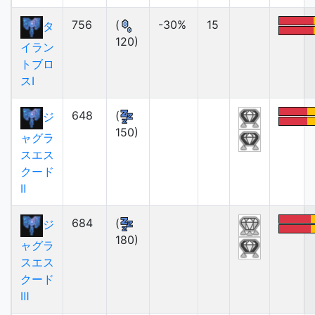
756
(
-30%
15
タ
120)
イラン
トブロ
スⅠ
648
(
ジ
150)
ャグラ
スエス
クード
Ⅱ
684
(
ジ
180)
ャグラ
スエス
クード
Ⅲ