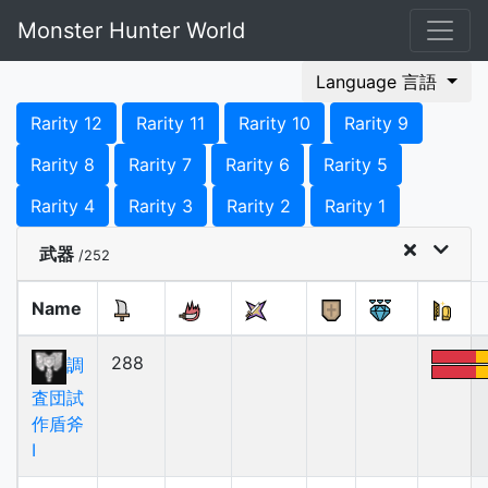
Monster Hunter World
Language 言語
Rarity 12
Rarity 11
Rarity 10
Rarity 9
Rarity 8
Rarity 7
Rarity 6
Rarity 5
Rarity 4
Rarity 3
Rarity 2
Rarity 1
武器
/252
Name
288
調
査団試
作盾斧
Ⅰ