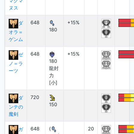
マグマ
ヌス
648
+15%
ダ
180
オラ＝
ゲンム
648
+15%
ゼ
180
ノ＝ラ
龍封
ーツ
力
[小]
720
ダ
150
ンテの
魔剣
648
(
20
ガ