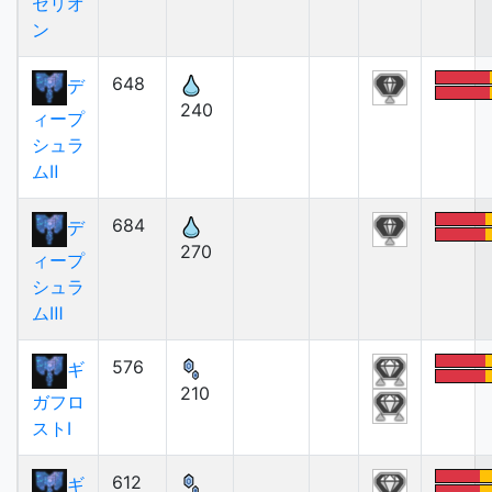
セリオ
ン
648
デ
240
ィープ
シュラ
ムⅡ
684
デ
270
ィープ
シュラ
ムⅢ
576
ギ
210
ガフロ
ストⅠ
612
ギ