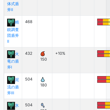
体式盾
斧Ⅱ
468
精
鋭調査
団盾斧
Ⅱ
432
+10%
火
150
竜の盾
斧Ⅰ
504
泥
180
流の盾
斧Ⅲ
504
氷