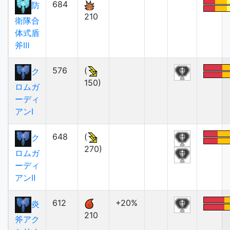
684
防
210
衛隊合
体式盾
斧Ⅲ
576
(
ク
150)
ロムガ
ーディ
アンⅠ
648
(
ク
270)
ロムガ
ーディ
アンⅡ
612
+20%
炎
210
斧アク