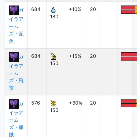
684
+10%
20
ガ
180
イラア
ーム
ズ・泥
魚
684
+15%
20
ガ
150
イラア
ーム
ズ・飛
雷
576
+30%
20
ガ
150
イラア
ーム
ズ・痺
賊