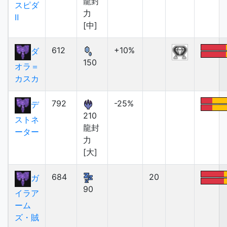
龍封
スピダ
力
Ⅱ
[中]
612
+10%
ダ
150
オラ＝
カスカ
792
-25%
デ
210
ストネ
龍封
ーター
力
[大]
684
20
ガ
90
イラア
ーム
ズ・賊