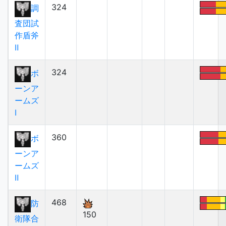
324
調
査団試
作盾斧
Ⅱ
324
ボ
ーンア
ームズ
Ⅰ
360
ボ
ーンア
ームズ
Ⅱ
468
防
150
衛隊合