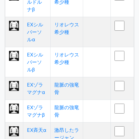
ルドル
希少種
ナβ
EXシル
リオレウス
バーソ
希少種
ルα
EXシル
リオレウス
バーソ
希少種
ルβ
EXゾラ
龍脈の強竜
マグナα
骨
EXゾラ
龍脈の強竜
マグナβ
骨
EX斉天α
激昂したラ
ージャン