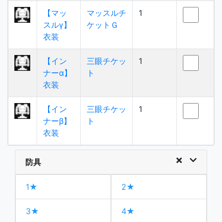
【マッ
マッスルチ
1
スルγ】
ケットＧ
衣装
【イン
三眼チケッ
1
ナーα】
ト
衣装
【イン
三眼チケッ
1
ナーβ】
ト
衣装
防具
1★
2★
3★
4★