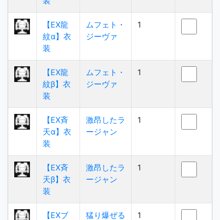
装
【EX龍
ムフェト・
1
紋α】衣
ジーヴァ
装
【EX龍
ムフェト・
1
紋β】衣
ジーヴァ
装
【EX斉
激昂したラ
1
天α】衣
ージャン
装
【EX斉
激昂したラ
1
天β】衣
ージャン
装
【EXブ
猛り爆ぜる
1