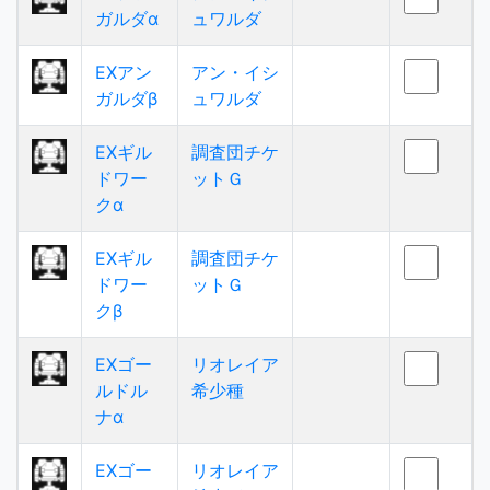
ガルダα
ュワルダ
EXアン
アン・イシ
ガルダβ
ュワルダ
EXギル
調査団チケ
ドワー
ットＧ
クα
EXギル
調査団チケ
ドワー
ットＧ
クβ
EXゴー
リオレイア
ルドル
希少種
ナα
EXゴー
リオレイア