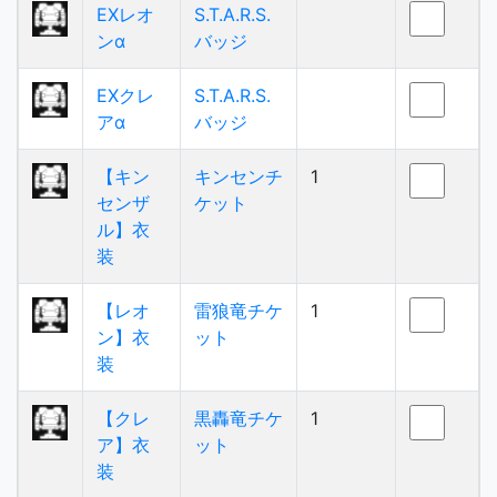
EXレオ
S.T.A.R.S.
ンα
バッジ
EXクレ
S.T.A.R.S.
アα
バッジ
【キン
キンセンチ
1
センザ
ケット
ル】衣
装
【レオ
雷狼竜チケ
1
ン】衣
ット
装
【クレ
黒轟竜チケ
1
ア】衣
ット
装