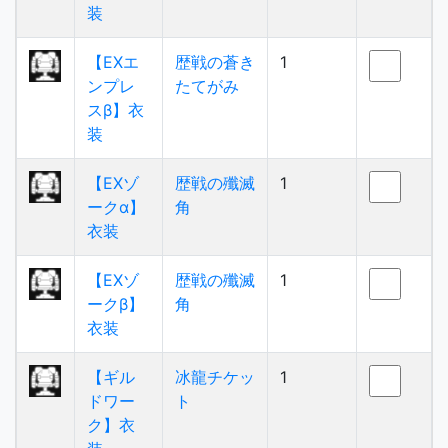
装
【EXエ
歴戦の蒼き
1
ンプレ
たてがみ
スβ】衣
装
【EXゾ
歴戦の殲滅
1
ークα】
角
衣装
【EXゾ
歴戦の殲滅
1
ークβ】
角
衣装
【ギル
冰龍チケッ
1
ドワー
ト
ク】衣