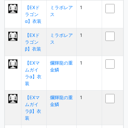
【EXド
ミラボレア
1
ラゴン
ス
α】衣装
【EXド
ミラボレア
1
ラゴン
ス
β】衣装
【EXマ
爛輝龍の重
1
ムガイ
金鱗
ラα】衣
装
【EXマ
爛輝龍の重
1
ムガイ
金鱗
ラβ】衣
装