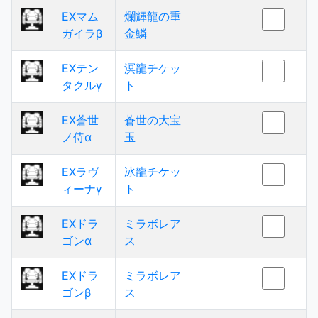
EXマム
爛輝龍の重
ガイラβ
金鱗
EXテン
溟龍チケッ
タクルγ
ト
EX蒼世
蒼世の大宝
ノ侍α
玉
EXラヴ
冰龍チケッ
ィーナγ
ト
EXドラ
ミラボレア
ゴンα
ス
EXドラ
ミラボレア
ゴンβ
ス