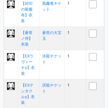
【封印
黒轟竜チケ
1
の龍骸
ット
布】衣
装
【蒼世
蒼世の大宝
1
ノ侍】
玉
衣装
【EXラ
冰龍チケッ
1
ヴィー
ト
ナγ】衣
装
【EXテ
溟龍チケッ
1
ンタク
ト
ルγ】衣
装