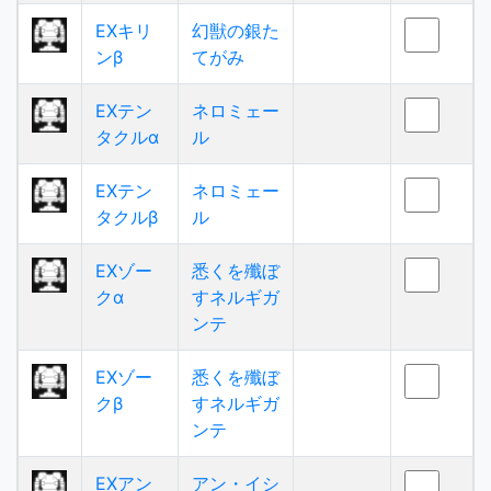
EXキリ
幻獣の銀た
ンβ
てがみ
EXテン
ネロミェー
タクルα
ル
EXテン
ネロミェー
タクルβ
ル
EXゾー
悉くを殲ぼ
クα
すネルギガ
ンテ
EXゾー
悉くを殲ぼ
クβ
すネルギガ
ンテ
EXアン
アン・イシ