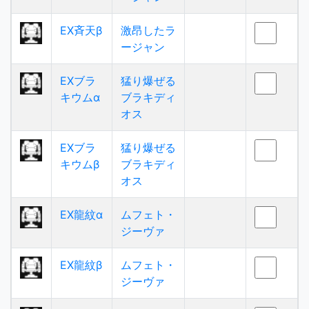
EX斉天β
激昂したラ
ージャン
EXブラ
猛り爆ぜる
キウムα
ブラキディ
オス
EXブラ
猛り爆ぜる
キウムβ
ブラキディ
オス
EX龍紋α
ムフェト・
ジーヴァ
EX龍紋β
ムフェト・
ジーヴァ