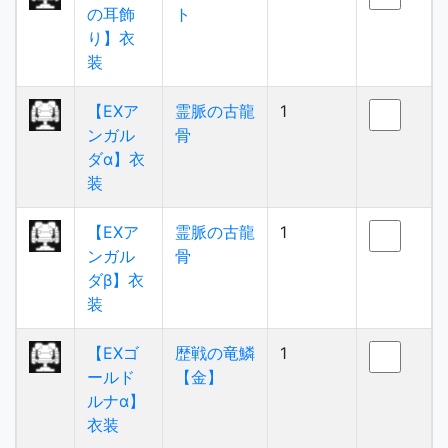
の耳飾
ト
り】衣
装
【EXア
霊脈の古龍
1
ンガル
骨
ダα】衣
装
【EXア
霊脈の古龍
1
ンガル
骨
ダβ】衣
装
【EXゴ
歴戦の竜鱗
1
ールド
【金】
ルナα】
衣装