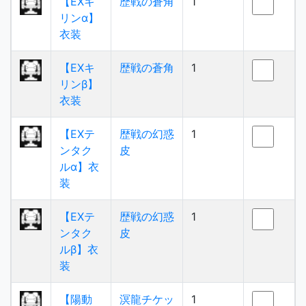
【EXキ
歴戦の蒼角
1
リンα】
衣装
【EXキ
歴戦の蒼角
1
リンβ】
衣装
【EXテ
歴戦の幻惑
1
ンタク
皮
ルα】衣
装
【EXテ
歴戦の幻惑
1
ンタク
皮
ルβ】衣
装
【陽動
溟龍チケッ
1