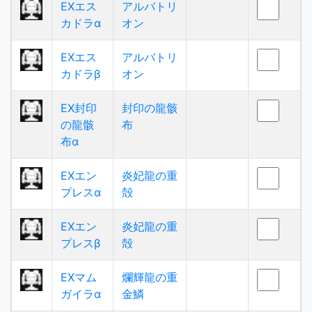
EXエス
アルバトリ
カドラα
オン
EXエス
アルバトリ
カドラβ
オン
EX封印
封印の龍骸
の龍骸
布
布α
EXエン
炎妃龍の重
プレスα
殻
EXエン
炎妃龍の重
プレスβ
殻
EXマム
爛輝龍の重
ガイラα
金鱗