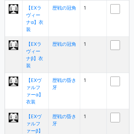
【EXラ
歴戦の冠角
1
ヴィー
ナα】衣
装
【EXラ
歴戦の冠角
1
ヴィー
ナβ】衣
装
【EXヴ
歴戦の昏き
1
ァルフ
牙
ァーα】
衣装
【EXヴ
歴戦の昏き
1
ァルフ
牙
ァーβ】