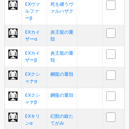
EXヴァ
死を纏うヴ
ルファ
ァルハザク
ーβ
EXカイ
炎王龍の重
ザーα
殻
EXカイ
炎王龍の重
ザーβ
殻
EXクシ
鋼龍の重殻
ャナα
EXクシ
鋼龍の重殻
ャナβ
EXキリ
幻獣の銀た
ンα
てがみ