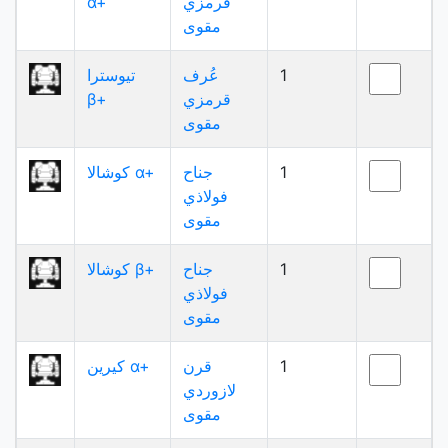
قرمزي
α+
مقوى
1
عُرف
تيوسترا
قرمزي
β+
مقوى
1
جناح
كوشالا α+
فولاذي
مقوى
1
جناح
كوشالا β+
فولاذي
مقوى
1
قرن
كيرين α+
لازوردي
مقوى