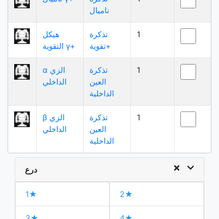
ناميال
1
تذكرة
هيكل
تقوية+
التقوية γ+
1
تذكرة
α الزي
العين
الداخلي
الداخلية
1
تذكرة
β الزي
العين
الداخلي
الداخلية
درع
1★
2★
3★
4★