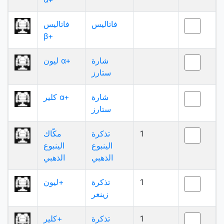
فاتاليس
فاتاليس
β+
شارة
ليون α+
ستارز
شارة
كلير α+
ستارز
1
تذكرة
مكّاك
الينبوع
الينبوع
الذهبي
الذهبي
1
تذكرة
ليون+
زينغر
1
تذكرة
كلير+