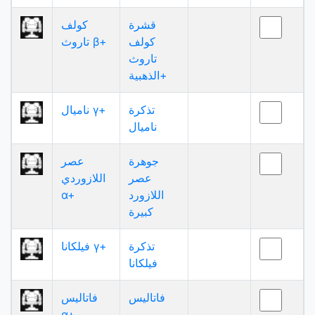
قشرة
كولف
كولف
تاروث β+
تاروث
الذهبية+
تذكرة
ناميال γ+
ناميال
جوهرة
عصر
عصر
اللازوردي
اللازورد
α+
كبيرة
تذكرة
فيلكانا γ+
فيلكانا
فاتاليس
فاتاليس
α+