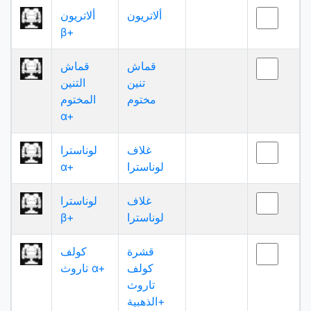
ألاتريون
ألاتريون
β+
قماش
قماش
تنين
التنين
مختوم
المختوم
α+
غلاف
لوناسترا
لوناسترا
α+
غلاف
لوناسترا
لوناسترا
β+
قشرة
كولف
كولف
تاروث α+
تاروث
الذهبية+