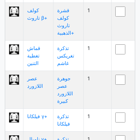
1
قشرة
كولف
كولف
تاروث β+
تاروث
الذهبية+
1
تذكرة
قماش
تغريكس
تغطية
غاشم
التنين
1
جوهرة
عصر
عصر
اللازورد
اللازورد
كبيرة
1
تذكرة
فيلكانا γ+
فيلكانا
1
تذكرة
ناميال γ+