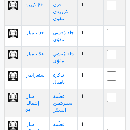
1
قرن
كيرين β+
لازوردي
مقوى
1
جلد مُغشِي
ناميال α+
مقوّى
1
جلد مُغشِي
ناميال β+
مقوّى
1
تذكرة
استعراضي
ناميال
1
عظْمة
شارا
سبيريتفين
إشفالدا
المعمِّر
α+
1
عظْمة
شارا