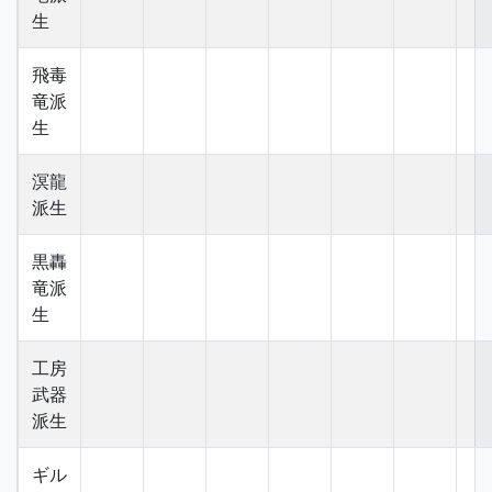
生
飛毒
竜派
生
溟龍
派生
黒轟
竜派
生
工房
武器
派生
ギル