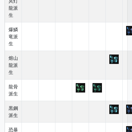
冥灯
龍派
生
爆鱗
竜派
生
熔山
龍派
生
龍骨
派生
黒鋼
派生
恐暴