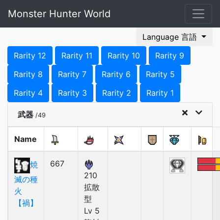
Monster Hunter World
Language 言語
Rarity 12
Rarity 11
Rarity 10
Rarity 9
Rarity 8
Rarity 7
Rarity 6
Rarity 5
Rarity 4
Rarity 3
Rarity 2
Rarity 1
武器
/49
Name
667
焼
210
滅の種
拡散
火
型
【禍】
Lv 5