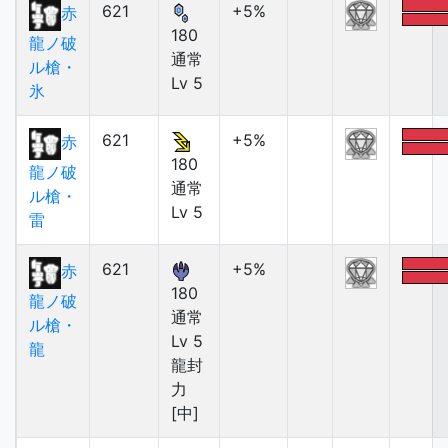
621
+5%
赤
180
龍ノ破
通常
ル槍・
Lv 5
氷
621
+5%
赤
180
龍ノ破
通常
ル槍・
Lv 5
雷
621
+5%
赤
180
龍ノ破
通常
ル槍・
Lv 5
龍
龍封
力
[中]