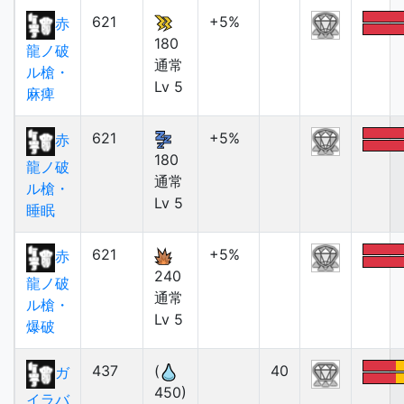
621
+5%
赤
180
龍ノ破
通常
ル槍・
Lv 5
麻痺
621
+5%
赤
180
龍ノ破
通常
ル槍・
Lv 5
睡眠
621
+5%
赤
240
龍ノ破
通常
ル槍・
Lv 5
爆破
437
(
40
ガ
450)
イラバ