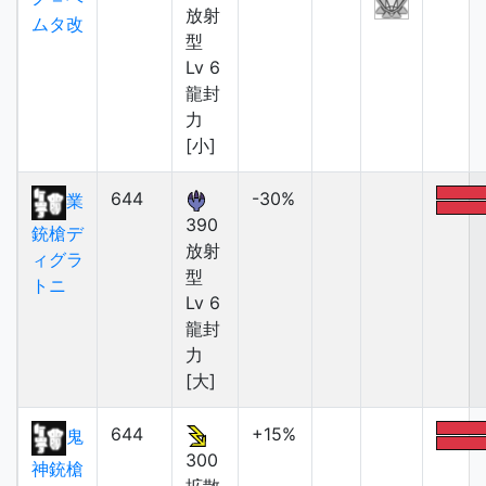
放射
ムタ改
型
Lv 6
龍封
力
[小]
644
-30%
業
390
銃槍デ
放射
ィグラ
型
トニ
Lv 6
龍封
力
[大]
644
+15%
鬼
300
神銃槍