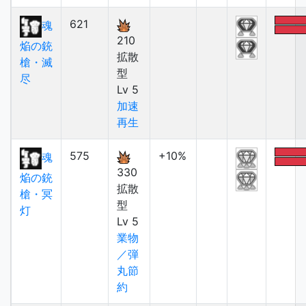
621
魂
210
焔の銃
拡散
槍・滅
型
尽
Lv 5
加速
再生
575
+10%
魂
330
焔の銃
拡散
槍・冥
型
灯
Lv 5
業物
／弾
丸節
約