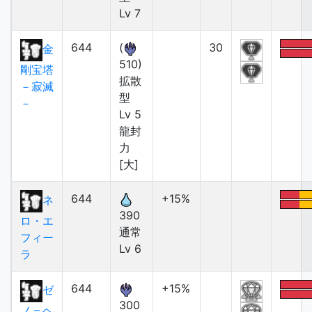
Lv 7
644
(
30
金
510)
剛宝塔
拡散
－寂滅
型
－
Lv 5
龍封
力
[大]
644
+15%
ネ
390
ロ・エ
通常
フィー
Lv 6
ラ
644
+15%
ゼ
300
ノ＝ヘ