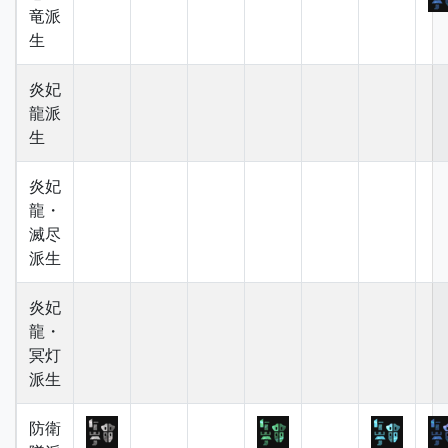
竜派
生
炎妃
龍派
生
炎妃
龍・
滅尽
派生
炎妃
龍・
冥灯
派生
防衛