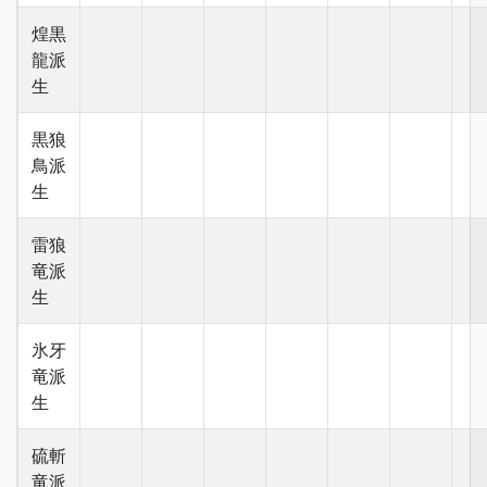
煌黒
龍派
生
黒狼
鳥派
生
雷狼
竜派
生
氷牙
竜派
生
硫斬
竜派