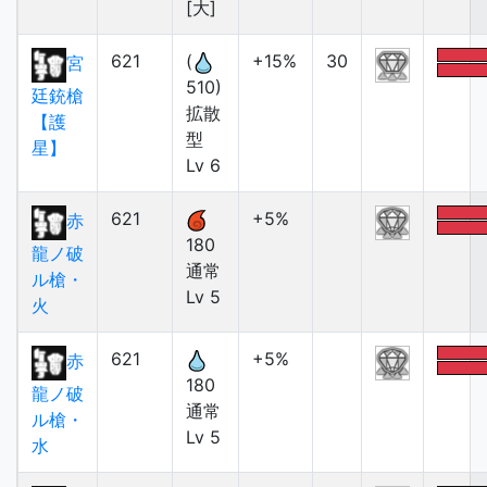
[大]
621
(
+15%
30
宮
510)
廷銃槍
拡散
【護
型
星】
Lv 6
621
+5%
赤
180
龍ノ破
通常
ル槍・
Lv 5
火
621
+5%
赤
180
龍ノ破
通常
ル槍・
Lv 5
水