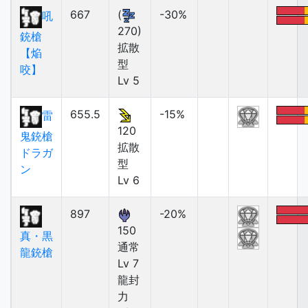
667
(
-30%
吼
270)
銃槍
拡散
【焔
型
咬】
Lv 5
655.5
-15%
雷
120
鬼銃槍
拡散
ドラガ
型
ン
Lv 6
897
-20%
150
真・黒
通常
龍銃槍
Lv 7
龍封
力