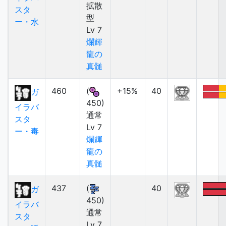
拡散
スタ
型
ー・水
Lv 7
爛輝
龍の
真髄
460
(
+15%
40
ガ
450)
イラバ
通常
スタ
Lv 7
ー・毒
爛輝
龍の
真髄
437
(
40
ガ
450)
イラバ
通常
スタ
Lv 7