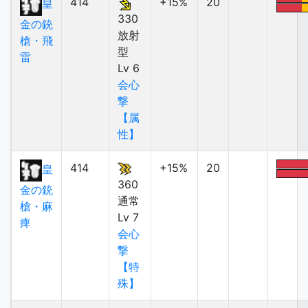
414
+15%
20
皇
330
金の銃
放射
槍・飛
型
雷
Lv 6
会心
撃
【属
性】
414
+15%
20
皇
360
金の銃
通常
槍・麻
Lv 7
痺
会心
撃
【特
殊】