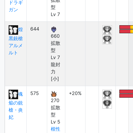
拡散
ドラギ
型
ガン
Lv 7
644
煌
660
黒銃槍
拡散
アルメ
型
ルト
Lv 7
龍封
力
[小]
575
+20%
魂
270
焔の銃
拡散
槍・炎
型
妃
Lv 5
根性