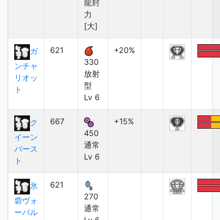
龍封
力
[大]
621
+20%
ガ
330
ンチャ
放射
リオッ
型
ト
Lv 6
667
+15%
ク
450
イーン
通常
バース
Lv 6
ト
621
氷
270
砦ヴォ
通常
ーパル