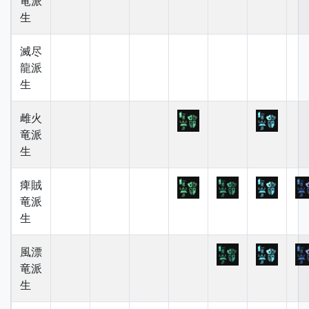
竜派
生
滅尽
龍派
生
雌火
竜派
生
痺賊
竜派
生
風漂
竜派
生