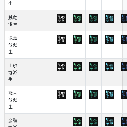
生
賊竜
派生
泥魚
竜派
生
土砂
竜派
生
飛雷
竜派
生
蛮顎