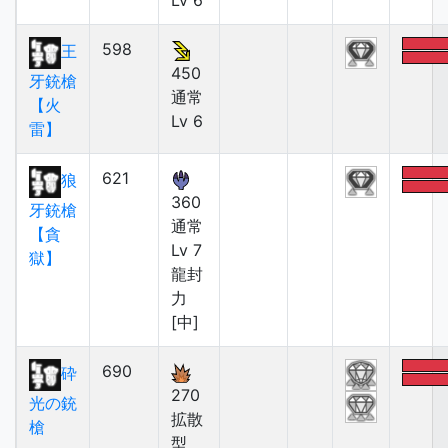
Lv 6
598
王
450
牙銃槍
通常
【火
Lv 6
雷】
621
狼
360
牙銃槍
通常
【貪
Lv 7
獄】
龍封
力
[中]
690
砕
270
光の銃
拡散
槍
型