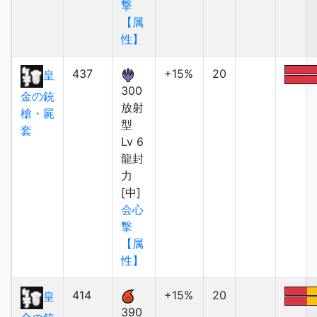
撃
【属
性】
437
+15%
20
皇
300
金の銃
放射
槍・屍
型
套
Lv 6
龍封
力
[中]
会心
撃
【属
性】
414
+15%
20
皇
390