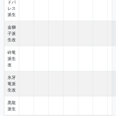
ドパ
レス
派生
金獅
子派
生改
砕竜
派生
改
氷牙
竜派
生改
黒龍
派生