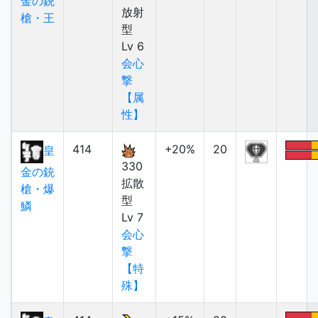
金の銃
放射
槍・王
型
Lv 6
会心
撃
【属
性】
414
+20%
20
皇
330
金の銃
拡散
槍・爆
型
鱗
Lv 7
会心
撃
【特
殊】