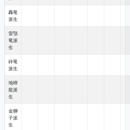
轟竜
派生
雷顎
竜派
生
砕竜
派生
地啼
龍派
生
金獅
子派
生