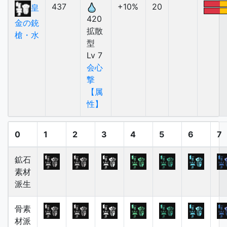
437
+10%
20
皇
420
金の銃
拡散
槍・水
型
Lv 7
会心
撃
【属
性】
0
1
2
3
4
5
6
7
鉱石
素材
派生
骨素
材派