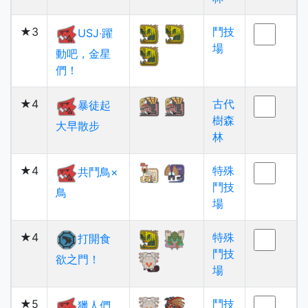
★3
鬥技
USJ‧躍
場
動吧，金星
們！
★4
古代
暴徒起
樹森
大早散步
林
★4
特殊
共鬥鳥×
鬥技
鳥
場
★4
特殊
打開食
鬥技
欲之門！
場
★5
鬥技
獵人們