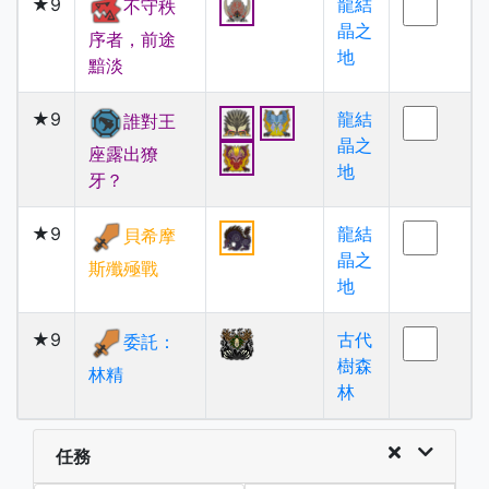
★9
龍結
不守秩
晶之
序者，前途
地
黯淡
★9
龍結
誰對王
晶之
座露出獠
地
牙？
★9
龍結
貝希摩
晶之
斯殲殛戰
地
★9
古代
委託：
樹森
林精
林
任務