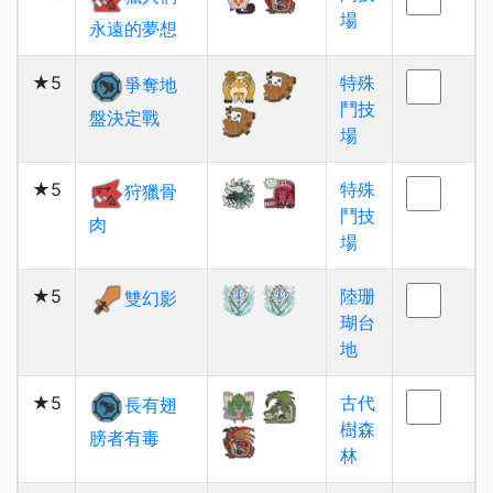
場
永遠的夢想
★5
特殊
爭奪地
鬥技
盤決定戰
場
★5
特殊
狩獵骨
鬥技
肉
場
★5
陸珊
雙幻影
瑚台
地
★5
古代
長有翅
樹森
膀者有毒
林