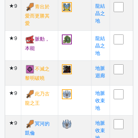
★9
龍結
青出於
晶之
愛而更勝其
地
愛
★9
龍結
脈動，
晶之
本能
地
★9
地脈
不滅之
迴廊
黎明破曉
★9
地脈
此乃古
收束
龍之王
地
★9
地脈
冥河的
收束
凱倫
地