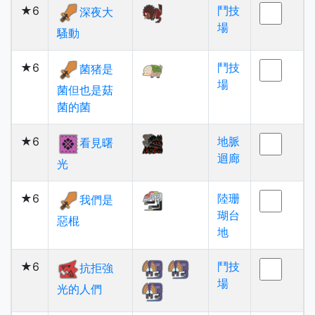
★6
鬥技
深夜大
場
騷動
★6
鬥技
菌猪是
場
菌但也是菇
菌的菌
★6
地脈
看見曙
迴廊
光
★6
陸珊
我們是
瑚台
惡棍
地
★6
鬥技
抗拒強
場
光的人們