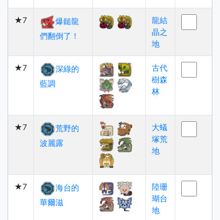
★7
龍結
爆鎚龍
晶之
們翻倒了！
地
★7
古代
深綠的
樹森
藍調
林
★7
大蟻
荒野的
塚荒
波麗露
地
★7
陸珊
海台的
瑚台
華爾滋
地