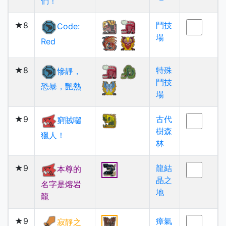
們！
★8
鬥技
Code:
場
Red
★8
特殊
慘靜，
鬥技
恐暴，艷熱
場
★9
古代
窮賊囓
樹森
獵人！
林
★9
龍結
本尊的
晶之
名字是熔岩
地
龍
★9
瘴氣
寂靜之