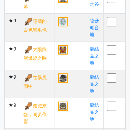
之谷
幕
★9
陸珊
隱藏的
瑚台
白色鬃毛也
地
★9
龍結
太陽熊
晶之
熊燃燒之時
地
★9
龍結
在暴風
晶之
雨中
地
★9
龍結
毀滅來
晶之
臨，喇叭作
地
響