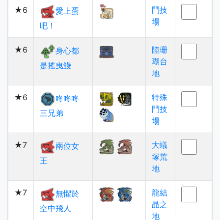
★6
鬥技
愛上蛋
場
吧！
★6
陸珊
身心都
瑚台
是搖曳鰻
地
★6
特殊
咚咚咚
鬥技
三兄弟
場
★7
大蟻
兩位女
塚荒
王
地
★7
龍結
無懼於
晶之
空中飛人
地