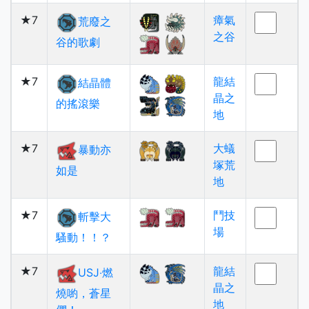
★7
瘴氣
荒廢之
之谷
谷的歌劇
★7
龍結
結晶體
晶之
的搖滾樂
地
★7
大蟻
暴動亦
塚荒
如是
地
★7
鬥技
斬擊大
場
騷動！！？
★7
龍結
USJ‧燃
晶之
燒喲，蒼星
地