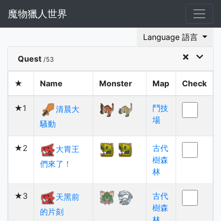
魔物獵人世界
Language 語言
Quest
/53
★
Name
Monster
Map
Check
★1
鬥技
清晨大
場
騷動
★2
古代
大胃王
樹森
們來了！
林
★3
古代
天黑前
樹森
的片刻
林