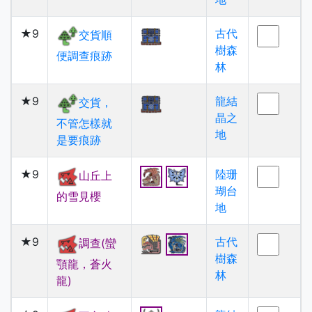
★9
古代
交貨順
樹森
便調查痕跡
林
★9
龍結
交貨，
晶之
不管怎樣就
地
是要痕跡
★9
陸珊
山丘上
瑚台
的雪見櫻
地
★9
古代
調查(蠻
樹森
顎龍，蒼火
林
龍)