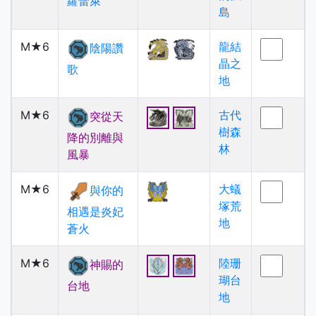
蘿蕾萊
島
M★6
龍結
陰陽讚
晶之
歌
地
M★6
古代
突從天
樹森
降的別離與
林
風暴
M★6
大蟻
與你的
塚荒
相遇是炎妃
地
蒼火
M★6
陸珊
神賜的
瑚台
台地
地