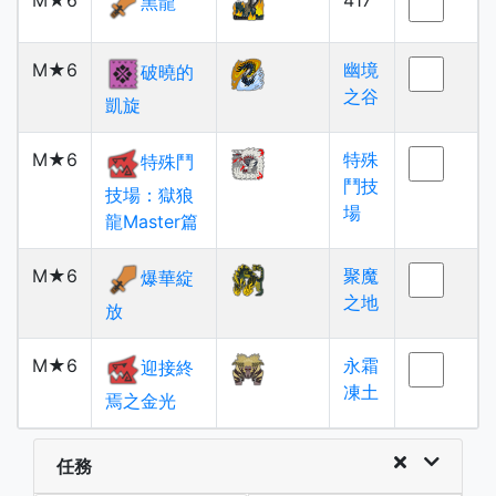
M★6
417
黑龍
M★6
幽境
破曉的
之谷
凱旋
M★6
特殊
特殊鬥
鬥技
技場：獄狼
場
龍Master篇
M★6
聚魔
爆華綻
之地
放
M★6
永霜
迎接終
凍土
焉之金光
任務