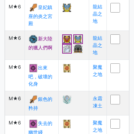
M★6
龍結
皇妃鎮
晶之
座的炎之宮
地
殿
M★6
龍結
新大陸
晶之
的獵人們啊
地
M★6
聚魔
出來
之地
吧，破壞的
化身
M★6
永霜
銀色的
凍土
矜持
M★6
聚魔
失去的
之地
幽世綫