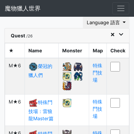
魔物獵人世界
Language 語言
Quest
/26
★
Name
Monster
Map
Check
M★6
特殊
榮冠的
鬥技
獵人們
場
M★6
特殊
特殊鬥
鬥技
技場：雷狼
場
龍Master篇
M★6
特殊
特殊鬥