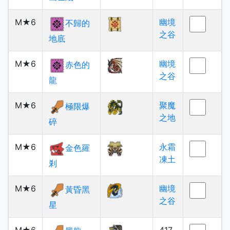
M★6
幽境
不歸的
之谷
地底
M★6
幽境
赤色的
之谷
龍
M★6
聚魔
極限爆
之地
碎
M★6
永霜
金色羅
凍土
剎
M★6
幽境
黃昏黑
之谷
星