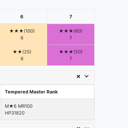
6
7
★★★(100)
★★★(60)
6
7
★★(25)
★★★(50)
6
7
Tempered Master Rank
M★6 MR100
HP31820