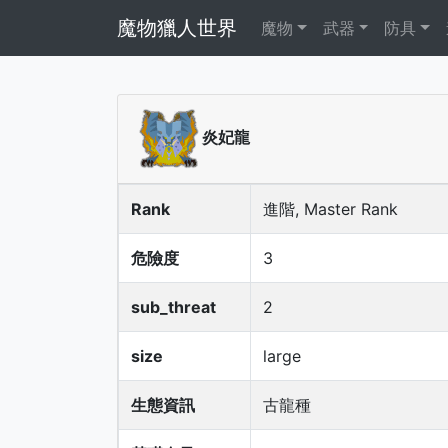
魔物獵人世界
魔物
武器
防具
炎妃龍
Rank
進階, Master Rank
危險度
3
sub_threat
2
size
large
生態資訊
古龍種