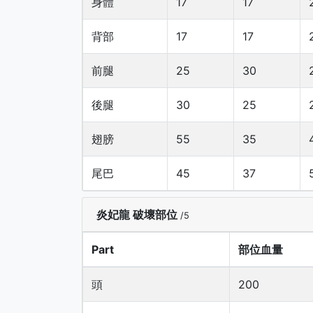
身體
17
17
背部
17
17
前腿
25
30
後腿
30
25
翅膀
55
35
尾巴
45
37
炎妃龍 破壞部位
/5
Part
部位血量
頭
200