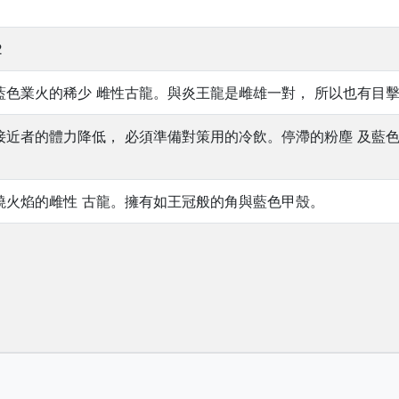
2
藍色業火的稀少 雌性古龍。與炎王龍是雌雄一對， 所以也有目
接近者的體力降低， 必須準備對策用的冷飲。停滯的粉塵 及藍
繞火焰的雌性 古龍。擁有如王冠般的角與藍色甲殼。