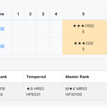
me
1
2
3
4
5
★★★(150)
妃龍
5
★★★(50)
妃龍
5
Rank
Tempered
Master Rank
R16
★9 HR50
M★6 MR50
86
HP9331
HP30100