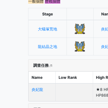
一般個體
歷戰個體
Stage
Na
大蟻塚荒地
炎
龍結晶之地
炎
調查任務
/1
Name
Low Rank
High 
炎妃龍
★8 H
HP86