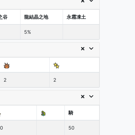
之谷
龍結晶之地
永霜凍土
5%
2
2
騎
50
50