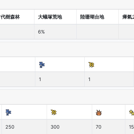
古代樹森林
大蟻塚荒地
陸珊瑚台地
瘴氣
6%
1
1
250
300
70
1