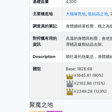
基礎血量
4,300
主要棲息地
大蟻塚荒地
,
龍結晶之地
, 
調查員的筆記
身體纏繞著粉塵，稱之為
對狩獵有用的
高溫的身體與粉塵，會使
資訊
彈桶及爆裂結晶去除。
Description
噴吐著灼熱氣息，身體纏
體型
Base: 1828.68
≤1645.81 (90%)
≥2102.98 (115%)
≥2249.28 (123%)
聚魔之地