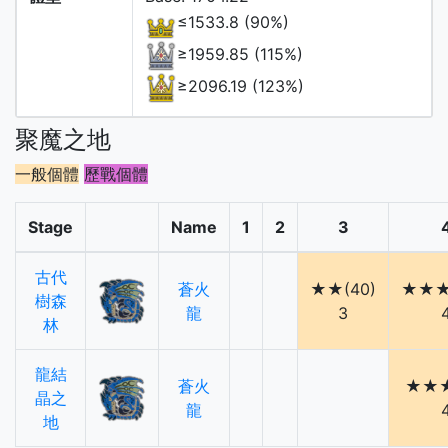
≤1533.8 (90%)
≥1959.85 (115%)
≥2096.19 (123%)
聚魔之地
一般個體
歷戰個體
Stage
Name
1
2
3
古代
蒼火
★★(40)
★★★(
樹森
龍
3
林
龍結
蒼火
★★★
晶之
龍
地