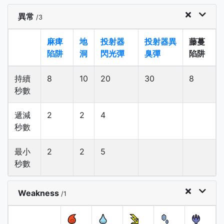
異常
/3
麻痺
地
投射器
投射器異
藤蔓
陷阱
洞
閃光彈
臭彈
陷阱
持續
8
10
20
30
8
秒數
遞減
2
2
4
秒數
最小
2
2
5
秒數
Weakness
/1