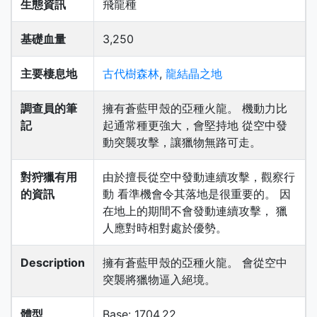
生態資訊
飛龍種
基礎血量
3,250
主要棲息地
古代樹森林
,
龍結晶之地
調查員的筆
擁有蒼藍甲殼的亞種火龍。 機動力比
記
起通常種更強大，會堅持地 從空中發
動突襲攻擊，讓獵物無路可走。
對狩獵有用
由於擅長從空中發動連續攻擊，觀察行
的資訊
動 看準機會令其落地是很重要的。 因
在地上的期間不會發動連續攻擊， 獵
人應對時相對處於優勢。
Description
擁有蒼藍甲殼的亞種火龍。 會從空中
突襲將獵物逼入絕境。
體型
Base: 1704.22