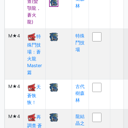
查(蠻
林
顎龍，
蒼火
龍)
M★4
特殊
特
鬥技
殊鬥技
場
場：蒼
火龍
Master
篇
M★4
古代
天
樹森
蒼恢
林
恢！
M★4
龍結
再
晶之
調查‧蒼