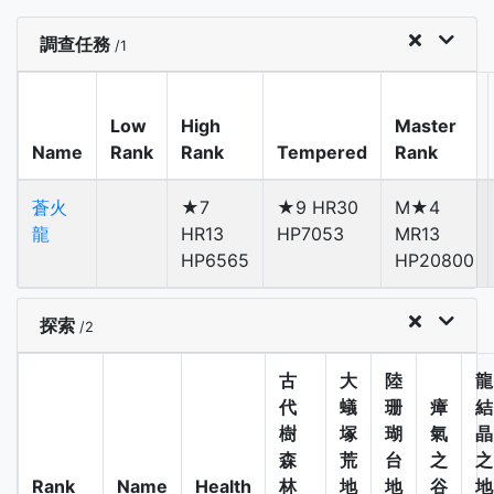
調查任務
/1
Low
High
Master
Name
Rank
Rank
Tempered
Rank
蒼火
★7
★9 HR30
M★4
龍
HR13
HP7053
MR13
HP6565
HP20800
探索
/2
古
大
陸
龍
代
蟻
珊
瘴
結
樹
塚
瑚
氣
晶
森
荒
台
之
之
Rank
Name
Health
林
地
地
谷
地