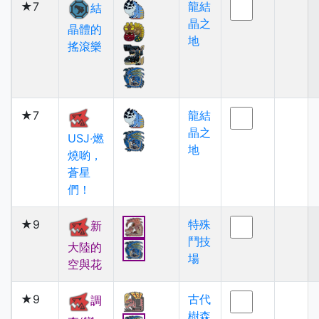
★7
龍結
結
晶之
晶體的
地
搖滾樂
★7
龍結
晶之
USJ‧燃
地
燒喲，
蒼星
們！
★9
特殊
新
鬥技
大陸的
場
空與花
★9
古代
調
樹森