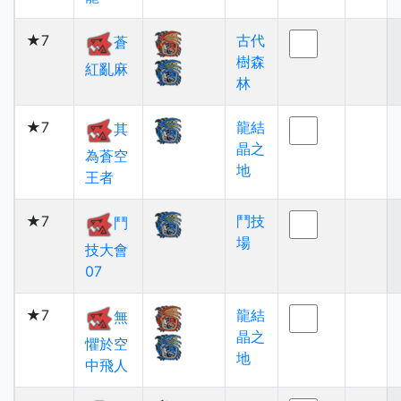
★7
古代
蒼
樹森
紅亂麻
林
★7
龍結
其
晶之
為蒼空
地
王者
★7
鬥技
鬥
場
技大會
07
★7
龍結
無
晶之
懼於空
地
中飛人