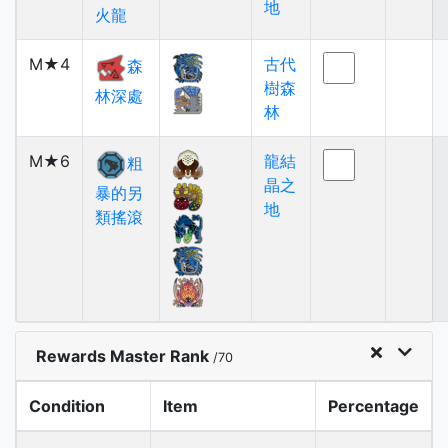
地
火龍
M★4
古代
森
樹森
林深處
林
M★6
龍結
粗
晶之
暴的另
地
類搖滾
Rewards Master Rank
/70
Condition
Item
Percentage