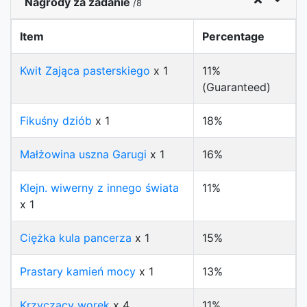
Nagrody za zadanie
/8
Item
Percentage
Kwit Zająca pasterskiego
x 1
11%
(Guaranteed)
Fikuśny dziób
x 1
18%
Małżowina uszna Garugi
x 1
16%
Klejn. wiwerny z innego świata
11%
x 1
Ciężka kula pancerza
x 1
15%
Prastary kamień mocy
x 1
13%
Krzyczący worek
x 4
11%