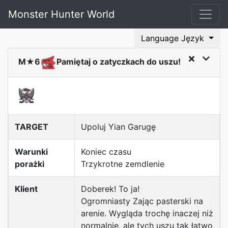
Monster Hunter World
Language Język
M★6
Pamiętaj o zatyczkach do uszu!
TARGET
Upoluj Yian Garugę
Warunki
Koniec czasu
porażki
Trzykrotne zemdlenie
Klient
Doberek! To ja!
Ogromniasty Zając pasterski na
arenie. Wygląda trochę inaczej niż
normalnie, ale tych uszu tak łatwo