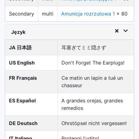
Secondary
multi
Amunicja rozrzutowa 1
x 80
Język
JA 日本語
耳塞ぎてミミ隠さず
US English
Don't Forget The Earplugs!
FR Français
Ce matin un lapin a tué un
chasseur
ES Español
A grandes orejas, grandes
remedios
DE Deutsch
Ohrstöpsel nicht vergessen!
IT Italiano
Proteggi l'udito!