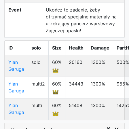
Event
Ukończ to zadanie, żeby
otrzymać specjalne materiały na
urzekający pancerz warstwowy
Zajęczej opaski!
ID
solo
Size
Health
Damage
Part
Yian
solo
60%
20160
1300%
500%
Garuga
Yian
multi2
60%
34443
1300%
955%
Garuga
Yian
multi
60%
51408
1300%
1425
Garuga