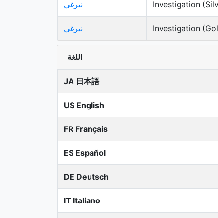
Investigation (Sil
نيرغي
Investigation (Go
نيرغي
اللغة
JA 日本語
US English
FR Français
ES Español
DE Deutsch
IT Italiano