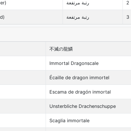
2
رتبة مرتفعة
ver)
3
رتبة مرتفعة
ld)
不滅の龍鱗
Immortal Dragonscale
Écaille de dragon immortel
Escama de dragón inmortal
Unsterbliche Drachenschuppe
Scaglia immortale