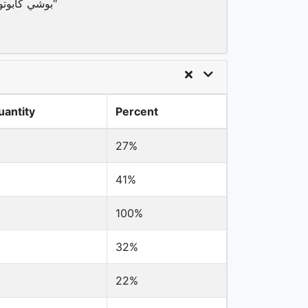
بوشي كابوتو "هوماري"
uantity
Percent
27%
41%
100%
32%
22%