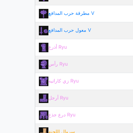
مطرقة حرب المدافع V
معول حرب المدافع V
أذرع Ryu
رأس Ryu
زي كاراتيه Ryu
أرجل Ryu
درع جذع Ryu
سروال اللجنة