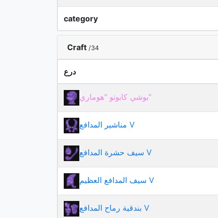
category
Craft
/34
درع
بوشي كابوتو "هوماري"
مناشير المدافع V
سيف حشرة المدافع V
سيف المدافع العظيم V
بندقية رماح المدافع V