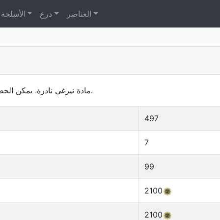
العناصر
درع
الأسلحة
مادة نيرغي نادرة. يمكن الحصول عليها غالبًا بالنحت. تُستخدم لأغراض متعددة.
497
7
99
2100
2100