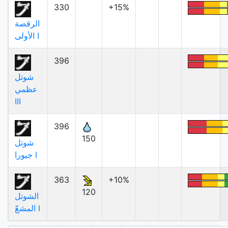
330
+15%
الرقصة
الأولى I
396
شوتل
عظمي
III
396
150
شوتل
جيورا I
363
+10%
120
الشوتل
المشعّ I