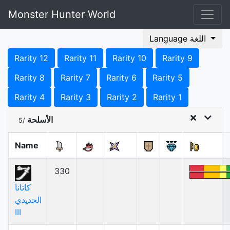
Monster Hunter World
Language اللغة
Rarity 12
Rarity 11
Rarity 10
Rarity 9
Rarity 8
Rarity 7
Rarity 6
Rarity 5
Rarity 4
Rarity 3
Rarity 2
Rarity 1
الأسلحة
/5
Name
330
كاتانا
الحديدي
III