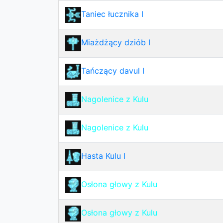
Taniec łucznika I
Miażdżący dziób I
Tańczący davul I
Nagolenice z Kulu
Nagolenice z Kulu
Hasta Kulu I
Osłona głowy z Kulu
Osłona głowy z Kulu