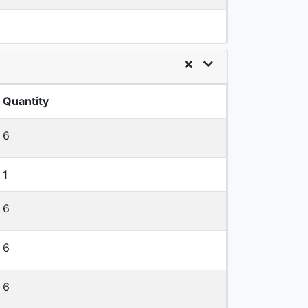
Quantity
6
1
6
6
6