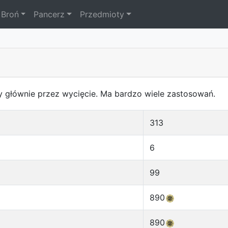
Broń
Pancerz
Przedmioty
y głównie przez wycięcie. Ma bardzo wiele zastosowań.
313
6
99
890
890