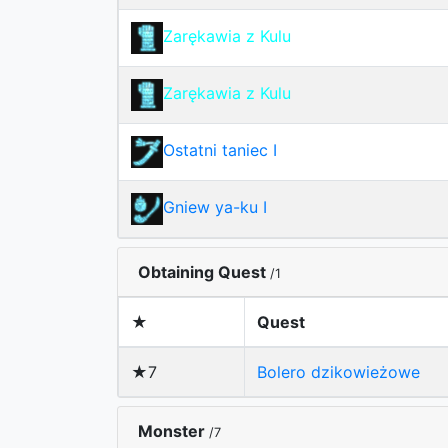
Zarękawia z Kulu
Zarękawia z Kulu
Ostatni taniec I
Gniew ya-ku I
Obtaining Quest
/1
★
Quest
★7
Bolero dzikowieżowe
Monster
/7