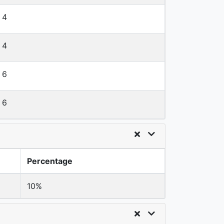
4
4
6
6
Percentage
10%