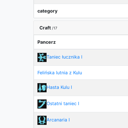
category
Craft
/17
Pancerz
Taniec łucznika I
Felińska lutnia z Kulu
Hasta Kulu I
Ostatni taniec I
Arcanaria I