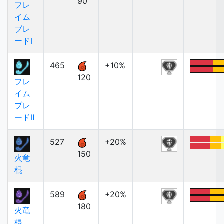
90
フレ
イム
ブレ
ードⅠ
465
+10%
120
フレ
イム
ブレ
ードⅡ
527
+20%
150
火竜
棍
589
+20%
180
火竜
棍