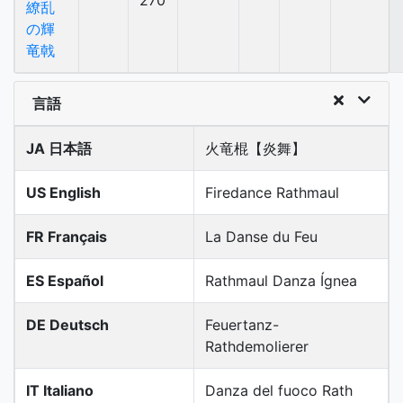
270
繚乱
の輝
竜戟
言語
JA 日本語
火竜棍【炎舞】
US English
Firedance Rathmaul
FR Français
La Danse du Feu
ES Español
Rathmaul Danza Ígnea
DE Deutsch
Feuertanz-
Rathdemolierer
IT Italiano
Danza del fuoco Rath