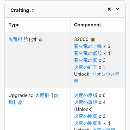
Crafting
/2
Type
Component
火竜棍
強化する
32000
蒼火竜の上鱗
x 6
蒼火竜の堅殻
x 4
蒼火竜の翼
x 3
火竜の紅玉
x 1
Unlock:
リオレウス亜
種
Upgrade to
火竜棍【炎
火竜の厚鱗
x 6
舞】改
火竜の重殻
x 4
(Unlock)
火竜の剛翼
x 2
火竜の剛翼爪
x 4