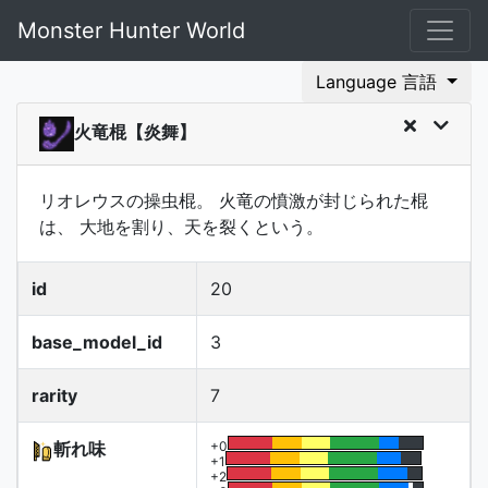
Monster Hunter World
Language 言語
火竜棍【炎舞】
リオレウスの操虫棍。 火竜の憤激が封じられた棍
は、 大地を割り、天を裂くという。
id
20
base_model_id
3
rarity
7
斬れ味
+0
+1
+2