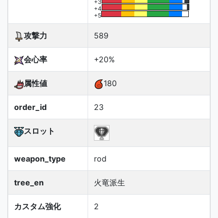
+3
+4
+5
攻撃力
589
会心率
+20%
属性値
180
order_id
23
スロット
weapon_type
rod
tree_en
火竜派生
カスタム強化
2