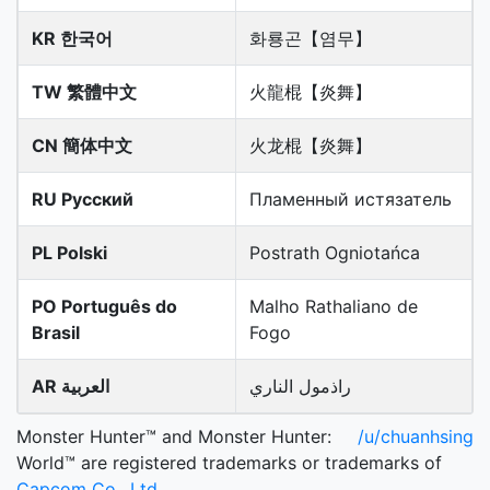
KR 한국어
화룡곤【염무】
TW 繁體中文
火龍棍【炎舞】
CN 簡体中文
火龙棍【炎舞】
RU Русский
Пламенный истязатель
PL Polski
Postrath Ogniotańca
PO Português do
Malho Rathaliano de
Brasil
Fogo
راذمول الناري
AR العربية
Monster Hunter™ and Monster Hunter:
/u/chuanhsing
World™ are registered trademarks or trademarks of
Capcom Co., Ltd.