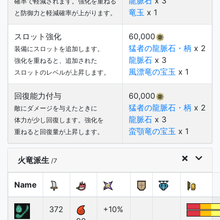
龍脈石
x 3
確率で軽減されます。強化を重ねる
竜玉
x 1
と防御力と軽減確率が上がります。
スロット強化
60,000
猛者の龍脈石・柄
x 2
装備にスロットを追加します。
龍脈石
x 3
強化を重ねると、追加された
風漂竜の宝玉
x 1
スロットのレベルが上昇します。
回復能力付与
60,000
猛者の龍脈石・柄
x 2
敵にダメージを与えたときに
龍脈石
x 3
体力が少し回復します。強化を
蛮顎竜の宝玉
x 1
重ねると回復量が上昇します。
火竜派生
/7
Name
372
+10%