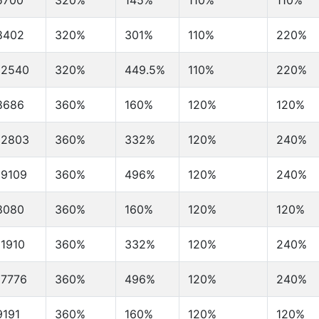
5700
320%
145%
110%
110%
8402
320%
301%
110%
220%
12540
320%
449.5%
110%
220%
8686
360%
160%
120%
120%
12803
360%
332%
120%
240%
19109
360%
496%
120%
240%
8080
360%
160%
120%
120%
11910
360%
332%
120%
240%
17776
360%
496%
120%
240%
9191
360%
160%
120%
120%