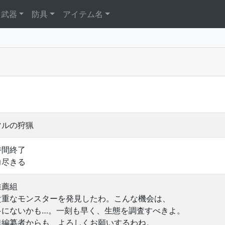
武器
防具
アイテム名
マルの狩猟
時間終了
力尽きる
推薦組
貴重なモンスターを発見したわ。こんな機会は、
多にないかも…。一刻も早く、生態を調査すべきよ。
達編纂者からも、よろしくお願いするわね。