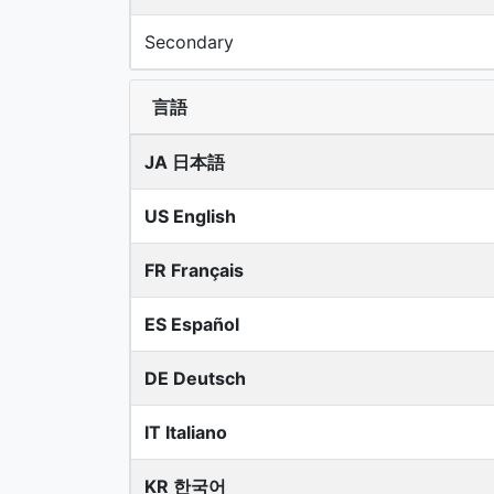
Secondary
言語
JA 日本語
US English
FR Français
ES Español
DE Deutsch
IT Italiano
KR 한국어