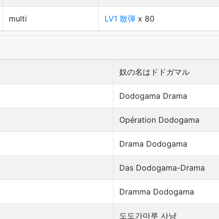
multi
LV1 散弾
x 80
奴の名はドドガマル
Dodogama Drama
Opération Dodogama
Drama Dodogama
Das Dodogama-Drama
Dramma Dodogama
도도가마루 사냥