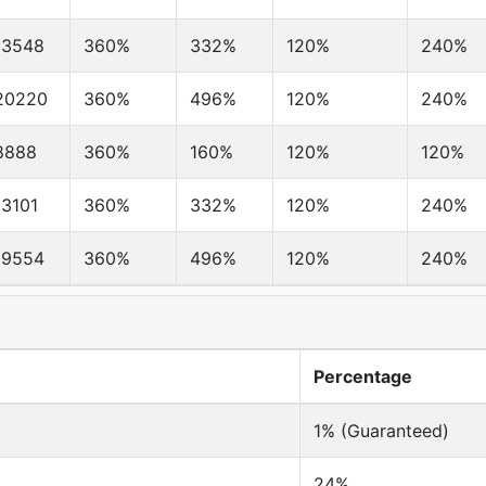
13548
360%
332%
120%
240%
20220
360%
496%
120%
240%
8888
360%
160%
120%
120%
13101
360%
332%
120%
240%
19554
360%
496%
120%
240%
Percentage
1% (Guaranteed)
24%