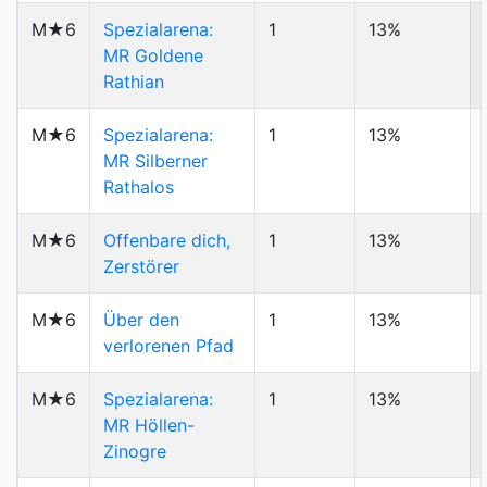
M★6
Spezialarena:
1
13%
MR Goldene
Rathian
M★6
Spezialarena:
1
13%
MR Silberner
Rathalos
M★6
Offenbare dich,
1
13%
Zerstörer
M★6
Über den
1
13%
verlorenen Pfad
M★6
Spezialarena:
1
13%
MR Höllen-
Zinogre