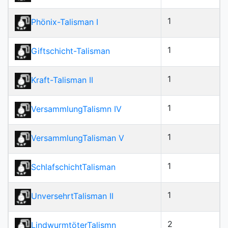
1
Phönix-Talisman I
1
Giftschicht-Talisman
1
Kraft-Talisman II
1
VersammlungTalismn IV
1
VersammlungTalisman V
1
SchlafschichtTalisman
1
UnversehrtTalisman II
2
LindwurmtöterTalismn