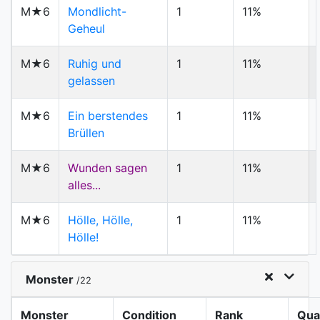
M★6
Mondlicht-
1
11%
Geheul
M★6
Ruhig und
1
11%
gelassen
M★6
Ein berstendes
1
11%
Brüllen
M★6
Wunden sagen
1
11%
alles...
M★6
Hölle, Hölle,
1
11%
Hölle!
Monster
/22
Monster
Condition
Rank
Qua