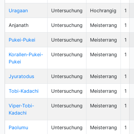
Uragaan
Untersuchung
Hochrangig
1
Anjanath
Untersuchung
Meisterrang
1
Pukei-Pukei
Untersuchung
Meisterrang
1
Korallen-Pukei-
Untersuchung
Meisterrang
1
Pukei
Jyuratodus
Untersuchung
Meisterrang
1
Tobi-Kadachi
Untersuchung
Meisterrang
1
Viper-Tobi-
Untersuchung
Meisterrang
1
Kadachi
Paolumu
Untersuchung
Meisterrang
1