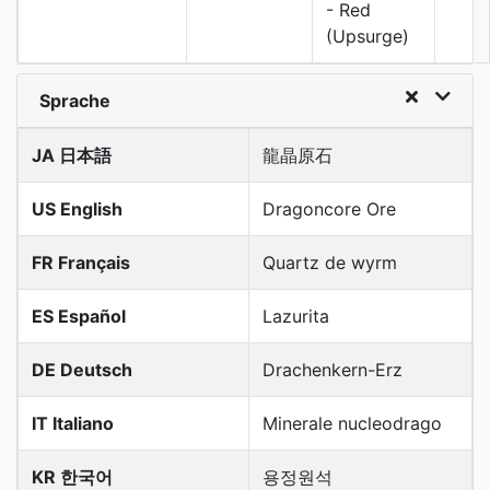
- Red
(Upsurge)
Sprache
JA 日本語
龍晶原石
US English
Dragoncore Ore
FR Français
Quartz de wyrm
ES Español
Lazurita
DE Deutsch
Drachenkern-Erz
IT Italiano
Minerale nucleodrago
KR 한국어
용정원석