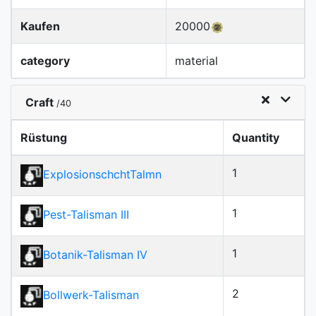
Kaufen
20000
category
material
Craft
/40
Rüstung
Quantity
1
ExplosionschchtTalmn
1
Pest-Talisman III
1
Botanik-Talisman IV
2
Bollwerk-Talisman