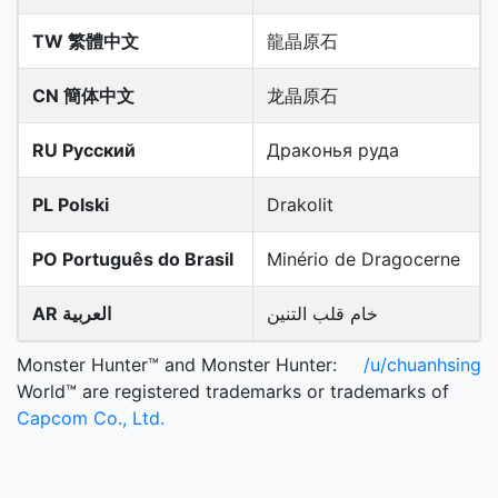
TW 繁體中文
龍晶原石
CN 簡体中文
龙晶原石
RU Русский
Драконья руда
PL Polski
Drakolit
PO Português do Brasil
Minério de Dragocerne
خام قلب التنين
AR العربية
Monster Hunter™ and Monster Hunter:
/u/chuanhsing
World™ are registered trademarks or trademarks of
Capcom Co., Ltd.