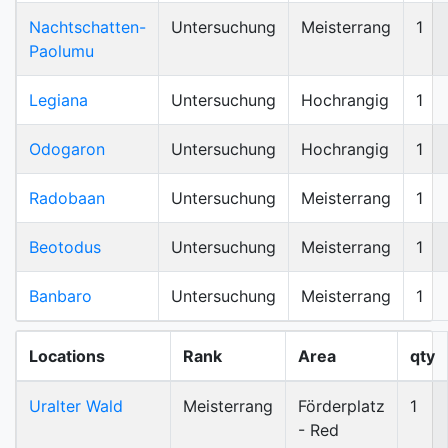
Nachtschatten-
Untersuchung
Meisterrang
1
Paolumu
Legiana
Untersuchung
Hochrangig
1
Odogaron
Untersuchung
Hochrangig
1
Radobaan
Untersuchung
Meisterrang
1
Beotodus
Untersuchung
Meisterrang
1
Banbaro
Untersuchung
Meisterrang
1
Locations
Rank
Area
qty
Uralter Wald
Meisterrang
Förderplatz
1
- Red