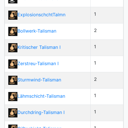
1
ExplosionschchtTalmn
2
Bollwerk-Talisman
1
Kritischer Talisman I
1
Zerstreu-Talisman I
2
Sturmwind-Talisman
1
Lähmschicht-Talisman
1
Durchdring-Talisman I