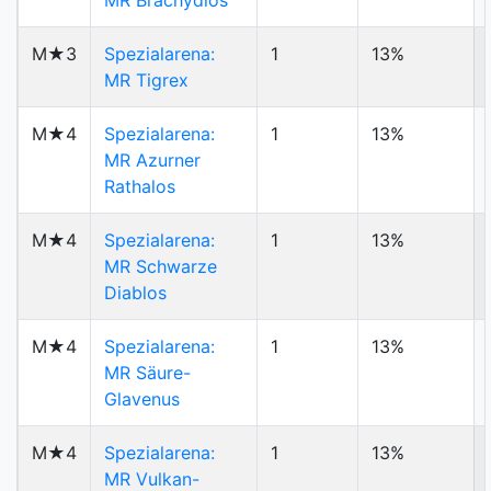
MR Brachydios
M★3
Spezialarena:
1
13%
MR Tigrex
M★4
Spezialarena:
1
13%
MR Azurner
Rathalos
M★4
Spezialarena:
1
13%
MR Schwarze
Diablos
M★4
Spezialarena:
1
13%
MR Säure-
Glavenus
M★4
Spezialarena:
1
13%
MR Vulkan-