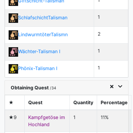
1
Giftschicht-Talisman
1
SchlafschichtTalisman
2
LindwurmtöterTalismn
1
Wächter-Talisman I
1
Phönix-Talisman I
Obtaining Quest
/34
★
Quest
Quantity
Percentage
★9
Kampfgetöse im
1
11%
Hochland