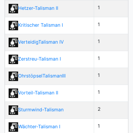
1
Hetzer-Talisman II
1
Kritischer Talisman I
1
VerteidigTalisman IV
1
Zerstreu-Talisman I
1
OhrstöpselTalismanIII
1
Vorteil-Talisman II
2
Sturmwind-Talisman
1
Wächter-Talisman I