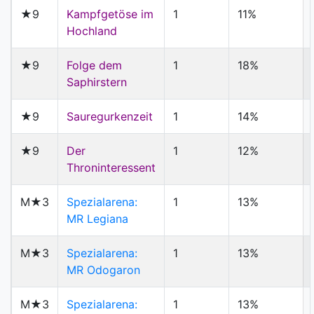
★9
Kampfgetöse im
1
11%
Hochland
★9
Folge dem
1
18%
Saphirstern
★9
Sauregurkenzeit
1
14%
★9
Der
1
12%
Throninteressent
M★3
Spezialarena:
1
13%
MR Legiana
M★3
Spezialarena:
1
13%
MR Odogaron
M★3
Spezialarena:
1
13%