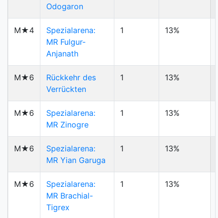
Odogaron
M★4
Spezialarena:
1
13%
MR Fulgur-
Anjanath
M★6
Rückkehr des
1
13%
Verrückten
M★6
Spezialarena:
1
13%
MR Zinogre
M★6
Spezialarena:
1
13%
MR Yian Garuga
M★6
Spezialarena:
1
13%
MR Brachial-
Tigrex