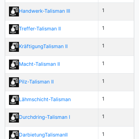
1
Handwerk-Talisman III
1
Treffer-Talisman II
1
KräftigungTalisman II
1
Macht-Talisman II
1
Pilz-Talisman II
1
Lähmschicht-Talisman
1
Durchdring-Talisman I
1
DarbietungTalismanII