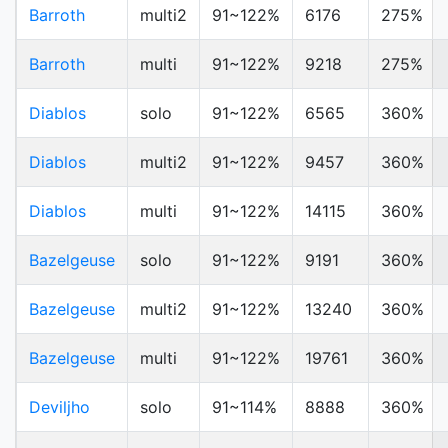
Barroth
multi2
91~122%
6176
275%
Barroth
multi
91~122%
9218
275%
Diablos
solo
91~122%
6565
360%
Diablos
multi2
91~122%
9457
360%
Diablos
multi
91~122%
14115
360%
Bazelgeuse
solo
91~122%
9191
360%
Bazelgeuse
multi2
91~122%
13240
360%
Bazelgeuse
multi
91~122%
19761
360%
Deviljho
solo
91~114%
8888
360%