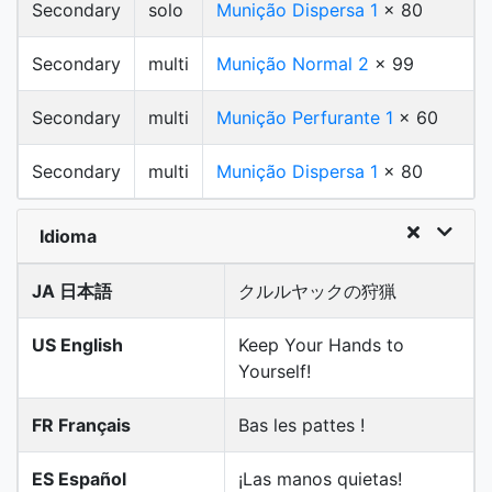
Secondary
solo
Munição Dispersa 1
x 80
Secondary
multi
Munição Normal 2
x 99
Secondary
multi
Munição Perfurante 1
x 60
Secondary
multi
Munição Dispersa 1
x 80
Idioma
JA 日本語
クルルヤックの狩猟
US English
Keep Your Hands to
Yourself!
FR Français
Bas les pattes !
ES Español
¡Las manos quietas!