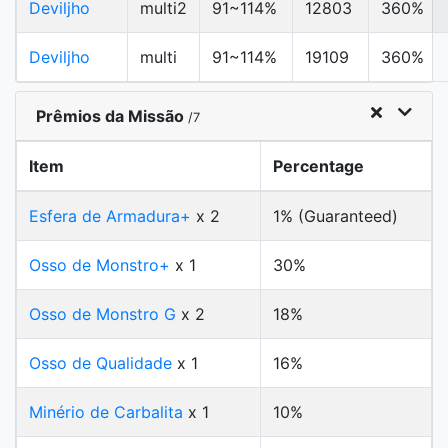
Deviljho
multi2
91~114%
12803
360%
Deviljho
multi
91~114%
19109
360%
Prêmios da Missão
/7
Item
Percentage
Esfera de Armadura+
x 2
1% (Guaranteed)
Osso de Monstro+
x 1
30%
Osso de Monstro G
x 2
18%
Osso de Qualidade
x 1
16%
Minério de Carbalita
x 1
10%