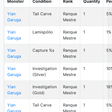
Monster
Condition
Rank
Quantity
Pe
Yian
Tail Carve
Ranque
1
5%
Garuga
Mestre
Yian
Lamispólio
Ranque
1
1%
Garuga
Mestre
Yian
Capture %s
Ranque
1
5%
Garuga
Mestre
Yian
Investigation
Ranque
1
10
Garuga
(Silver)
Mestre
Yian
Investigation
Ranque
1
18
Garuga
(Gold)
Mestre
Yian
Tail Carve
Ranque
1
5%
Garuga
Mestre