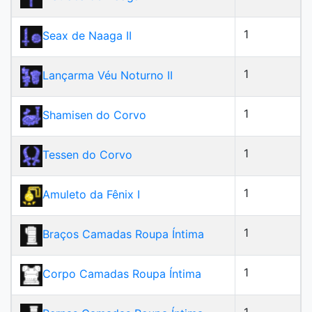
1
Seax de Naaga II
1
Lançarma Véu Noturno II
1
Shamisen do Corvo
1
Tessen do Corvo
1
Amuleto da Fênix I
1
Braços Camadas Roupa Íntima
1
Corpo Camadas Roupa Íntima