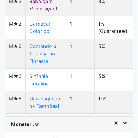
M★2
Beba com
1
8%
Moderação!
M★2
Carnaval
1
1%
Colorido
(Guaranteed)
M★6
Cantando à
1
5%
Tirolesa na
Floresta
M★6
Sinfonia
1
5%
Coralina
M★6
Não Esqueça
1
11%
os Tampões!
Monster
/30