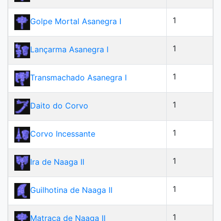
1
Golpe Mortal Asanegra I
1
Lançarma Asanegra I
1
Transmachado Asanegra I
1
Daito do Corvo
1
Corvo Incessante
1
Ira de Naaga II
1
Guilhotina de Naaga II
1
Matraca de Naaga II