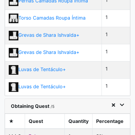
1
Pernas Camadas Roupa Íntima
1
Torso Camadas Roupa Íntima
1
Grevas de Shara Ishvalda
+
1
Grevas de Shara Ishvalda
+
1
Luvas de Tentáculo
+
1
Luvas de Tentáculo
+
Obtaining Quest
/5
★
Quest
Quantity
Percentage