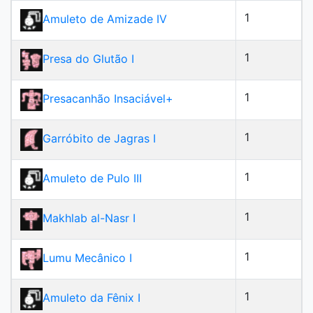
1
Amuleto de Amizade IV
1
Presa do Glutão I
1
Presacanhão Insaciável+
1
Garróbito de Jagras I
1
Amuleto de Pulo III
1
Makhlab al-Nasr I
1
Lumu Mecânico I
1
Amuleto da Fênix I