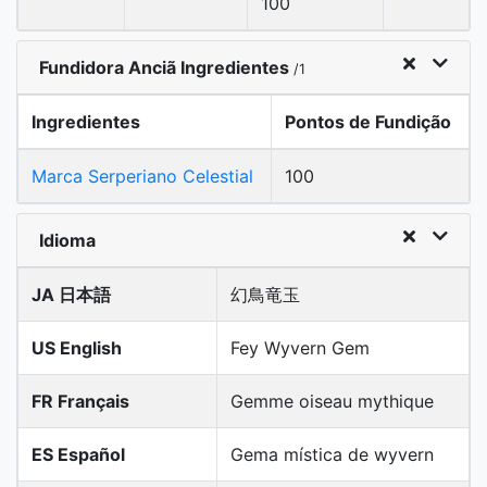
100
Fundidora Anciã Ingredientes
/1
Ingredientes
Pontos de Fundição
Marca Serperiano Celestial
100
Idioma
JA 日本語
幻鳥竜玉
US English
Fey Wyvern Gem
FR Français
Gemme oiseau mythique
ES Español
Gema mística de wyvern