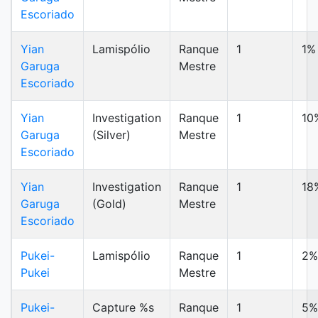
Escoriado
Yian
Lamispólio
Ranque
1
1%
Garuga
Mestre
Escoriado
Yian
Investigation
Ranque
1
10
Garuga
(Silver)
Mestre
Escoriado
Yian
Investigation
Ranque
1
18
Garuga
(Gold)
Mestre
Escoriado
Pukei-
Lamispólio
Ranque
1
2%
Pukei
Mestre
Pukei-
Capture %s
Ranque
1
5%