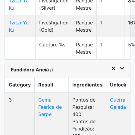
Tzitzi-Ya-
Investigation
Ranque
1
8%
Ku
(Silver)
Mestre
Tzitzi-Ya-
Investigation
Ranque
1
16
Ku
(Gold)
Mestre
Capture %s
Ranque
1
5%
Mestre
Fundidora Anciã
/1
Category
Result
Ingredientes
Unlock
3
Gema
Pontos de
Guerra
Feérica de
Pesquisa:
Gelada
Serpe
400
Pontos de
Fundição: