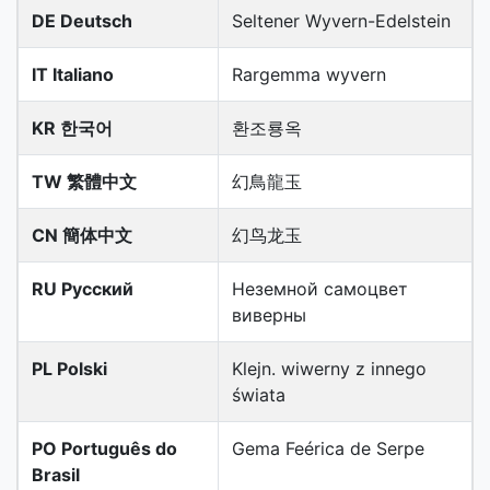
DE Deutsch
Seltener Wyvern-Edelstein
IT Italiano
Rargemma wyvern
KR 한국어
환조룡옥
TW 繁體中文
幻鳥龍玉
CN 簡体中文
幻鸟龙玉
RU Русский
Неземной самоцвет
виверны
PL Polski
Klejn. wiwerny z innego
świata
PO Português do
Gema Feérica de Serpe
Brasil