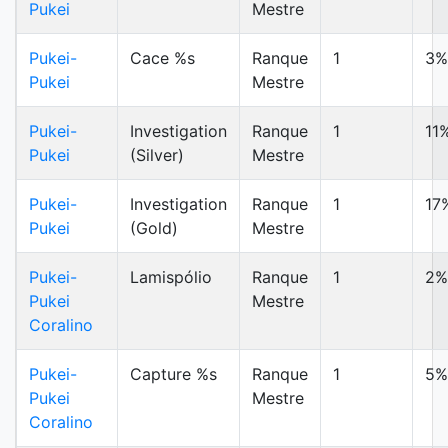
Pukei
Mestre
Pukei-
Cace %s
Ranque
1
3%
Pukei
Mestre
Pukei-
Investigation
Ranque
1
11
Pukei
(Silver)
Mestre
Pukei-
Investigation
Ranque
1
17
Pukei
(Gold)
Mestre
Pukei-
Lamispólio
Ranque
1
2%
Pukei
Mestre
Coralino
Pukei-
Capture %s
Ranque
1
5%
Pukei
Mestre
Coralino