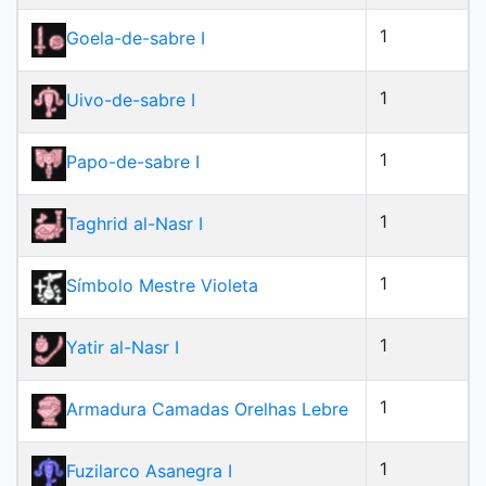
1
Goela-de-sabre I
1
Uivo-de-sabre I
1
Papo-de-sabre I
1
Taghrid al-Nasr I
1
Símbolo Mestre Violeta
1
Yatir al-Nasr I
1
Armadura Camadas Orelhas Lebre
1
Fuzilarco Asanegra I