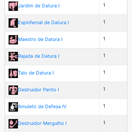
1
Jardim de Datura I
1
Espinfernal de Datura I
1
Maestro de Datura I
1
Rajada de Datura I
1
Talo de Datura I
1
Destruidor Perito I
1
Amuleto de Defesa IV
1
Destruidor Mergulho I