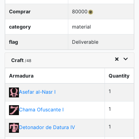
Comprar
80000
category
material
flag
Deliverable
Craft
/48
Armadura
Quantity
1
Asefar al-Nasr I
1
Chama Ofuscante I
1
Detonador de Datura IV