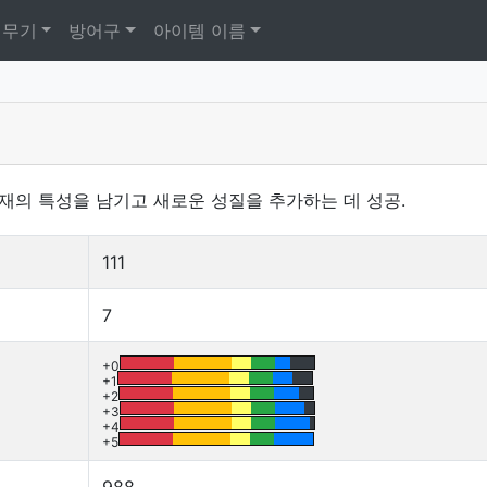
무기
방어구
아이템 이름
재의 특성을 남기고 새로운 성질을 추가하는 데 성공.
111
7
+0
+1
+2
+3
+4
+5