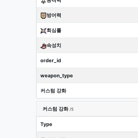
공격력
방어력
회심률
속성치
order_id
weapon_type
커스텀 강화
커스텀 강화
/5
Type