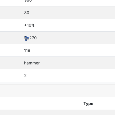
988
30
+10%
270
119
hammer
2
Type