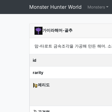
Monster Hunter World
Monsters
가이라해머-골추
맘-타로트 금속조각을 가공해 만든 해머. 소
id
rarity
예리도