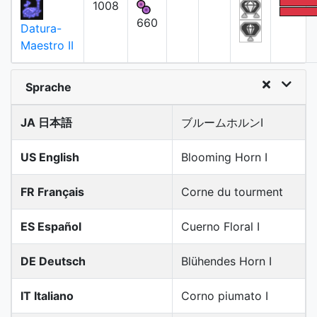
1008
660
Datura-
Maestro II
Sprache
JA 日本語
ブルームホルンⅠ
US English
Blooming Horn I
FR Français
Corne du tourment
ES Español
Cuerno Floral I
DE Deutsch
Blühendes Horn I
IT Italiano
Corno piumato I