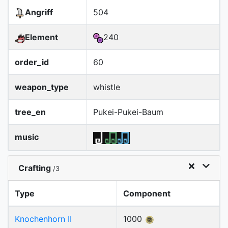
Angriff
504
Element
240
order_id
60
weapon_type
whistle
tree_en
Pukei-Pukei-Baum
music
Crafting
/3
Type
Component
Knochenhorn II
1000