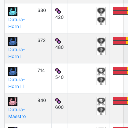
630
420
Datura-
Horn I
672
480
Datura-
Horn II
714
540
Datura-
Horn III
840
600
Datura-
Maestro I