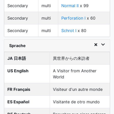
Secondary
multi
Normal II
x 99
Secondary
multi
Perforation I
x 60
Secondary
multi
Schrot I
x 80
Sprache
JA 日本語
異世界からの来訪者
US English
A Visitor from Another
World
FR Français
Visiteur d'un autre monde
ES Español
Visitante de otro mundo