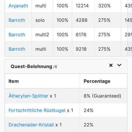
Anjanath
multi
100%
12214
320%
43
Barroth
solo
100%
4288
275%
14
Barroth
multi2
100%
6176
275%
29
Barroth
multi
100%
9218
275%
43
Quest-Belohnung
/6
Item
Percentage
Ätheryten-Splitter
x 1
8% (Guaranteed)
Fortschrittliche Rüstkugel
x 1
24%
Drachenader-Kristall
x 1
22%