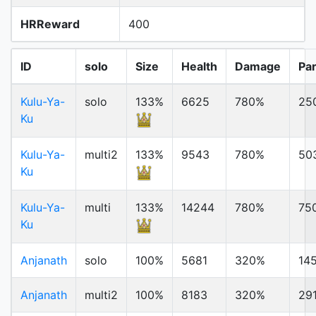
HRReward
400
ID
solo
Size
Health
Damage
Pa
Kulu-Ya-
solo
133%
6625
780%
25
Ku
Kulu-Ya-
multi2
133%
9543
780%
50
Ku
Kulu-Ya-
multi
133%
14244
780%
75
Ku
Anjanath
solo
100%
5681
320%
14
Anjanath
multi2
100%
8183
320%
29