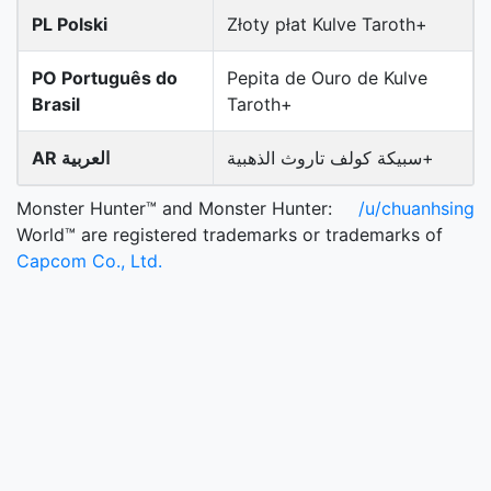
PL Polski
Złoty płat Kulve Taroth+
PO Português do
Pepita de Ouro de Kulve
Brasil
Taroth+
سبيكة كولف تاروث الذهبية+
AR العربية
Monster Hunter™ and Monster Hunter:
/u/chuanhsing
World™ are registered trademarks or trademarks of
Capcom Co., Ltd.