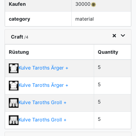
Kaufen
30000
category
material
Craft
/4
Rüstung
Quantity
5
Kulve Taroths Ärger
+
5
Kulve Taroths Ärger
+
5
Kulve Taroths Groll
+
5
Kulve Taroths Groll
+