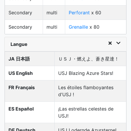
Secondary
multi
Perforant
x 60
Secondary
multi
Grenaille
x 80
Langue
JA 日本語
ＵＳＪ・燃えよ、蒼き星達！
US English
USJ Blazing Azure Stars!
FR Français
Les étoiles flamboyantes
d'USJ !
ES Español
¡Las estrellas celestes de
USJ!
DE Deutsch
USJ Lodernde Azursterne!