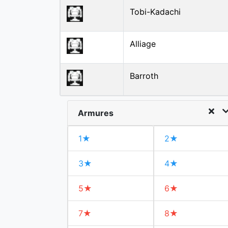
Tobi-Kadachi
Alliage
Barroth
Armures
1★
2★
3★
4★
5★
6★
7★
8★