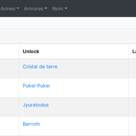
Armes
Armures
Nom
Unlock
L
Cristal de terre
Pukei-Pukei
Jyuratodus
Barroth