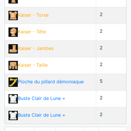
2
Kaiser
- Torse
2
Kaiser
- Tête
2
Kaiser
- Jambes
2
Kaiser
- Taille
5
Pioche du pillard démoniaque
2
Buste Clair de Lune
+
2
Buste Clair de Lune
+