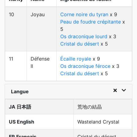
10
Joyau
Corne noire du tyran
x 9
Peau de foudre crépitante
x
5
Os draconique lourd
x 3
Cristal du désert
x 5
11
Défense
Écaille royale
x 9
II
Os draconique féroce
x 3
Cristal du désert
x 5
Langue
JA 日本語
荒地の結晶
US English
Wasteland Crystal
FR Français
Cristal du désert