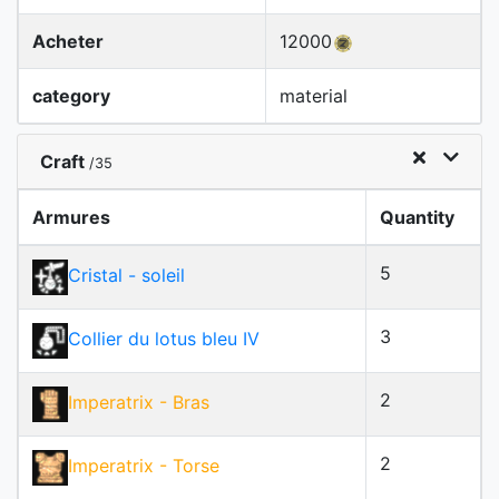
Acheter
12000
category
material
Craft
/35
Armures
Quantity
5
Cristal - soleil
3
Collier du lotus bleu IV
2
Imperatrix
- Bras
2
Imperatrix
- Torse