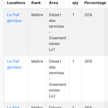
Locations
Rank
Area
qty
Percentage
Le Fief
Maître
Désert
1
20%
glorieux
des
termites
-
Gisement
minier
Lv1
Le Fief
Maître
Désert
1
30%
glorieux
des
termites
-
Gisement
minier
Lv2
Le Fief
Maître
Désert
1
35%