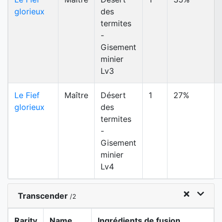
glorieux
des
termites
-
Gisement
minier
Lv3
Le Fief
Maître
Désert
1
27%
glorieux
des
termites
-
Gisement
minier
Lv4
Transcender
/2
Rarity
Name
Ingrédients de fusion