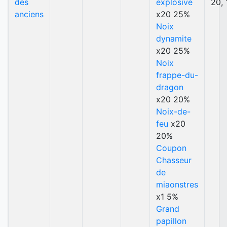
des
explosive
20, 
anciens
x20 25%
Noix
dynamite
x20 25%
Noix
frappe-du-
dragon
x20 20%
Noix-de-
feu
x20
20%
Coupon
Chasseur
de
miaonstres
x1 5%
Grand
papillon