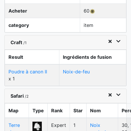
Acheter
60
category
item
Craft
/1
Result
Ingrédients de fusion
Poudre à canon II
Noix-de-feu
x 1
Safari
/2
Map
Type
Rank
Star
Nom
Per
Terre
Expert
1
Noix
30, 