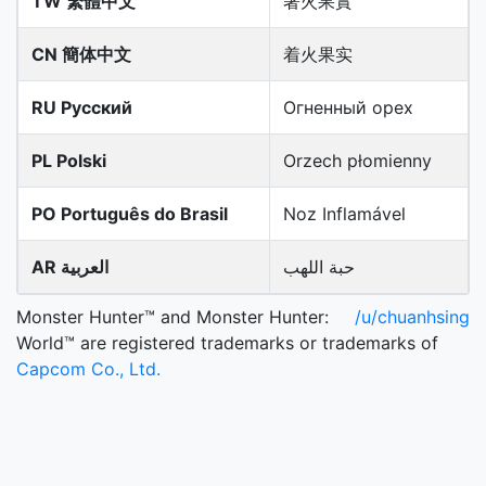
TW 繁體中文
著火果實
CN 簡体中文
着火果实
RU Русский
Огненный орех
PL Polski
Orzech płomienny
PO Português do Brasil
Noz Inflamável
حبة اللهب
AR العربية
Monster Hunter™ and Monster Hunter:
/u/chuanhsing
World™ are registered trademarks or trademarks of
Capcom Co., Ltd.