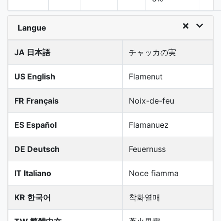
Langue
JA 日本語
チャッカの実
US English
Flamenut
FR Français
Noix-de-feu
ES Español
Flamanuez
DE Deutsch
Feuernuss
IT Italiano
Noce fiamma
KR 한국어
착화열매