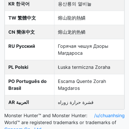
KR 한국어
용산룡의 열비늘
TW 繁體中文
熔山龍的熱鱗
CN 簡体中文
熔山龙的热鳞
RU Русский
Горячая чешуя Дзоры
Магдароса
PL Polski
Łuska termiczna Zoraha
PO Português do
Escama Quente Zorah
Brasil
Magdaros
قشرة حرارة زوراه
AR العربية
Monster Hunter™ and Monster Hunter:
/u/chuanhsing
World™ are registered trademarks or trademarks of