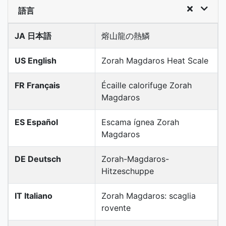
語言
JA 日本語
熔山龍の熱鱗
US English
Zorah Magdaros Heat Scale
FR Français
Écaille calorifuge Zorah
Magdaros
ES Español
Escama ígnea Zorah
Magdaros
DE Deutsch
Zorah-Magdaros-
Hitzeschuppe
IT Italiano
Zorah Magdaros: scaglia
rovente