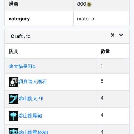
購買
800
category
material
Craft
/20
防具
數量
偉大貓皇冠α
1
5
調查達人護石
4
熔山龍太刀Ⅰ
4
熔山龍爆鎚
4
熔山龍重弩槍Ⅰ