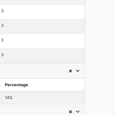
3
3
3
3
Percentage
14%