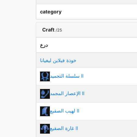
category
Craft
/25
درع
خوذة فيلاين ليغيانا
سلسلة التجميد II
الإعصار المجمد II
لهيب الصقيع II
غارة الصقيع II