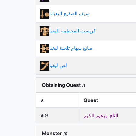
سيف الصقيع لليغيانا
كريست المحطِمة لليغيا
صانع سهام ثلجية ليغيا
لص ليغيا
Obtaining Quest
/1
★
Quest
الثلج وزهور الكرز
★9
Monster
/9