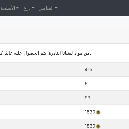
العناصر
درع
الأسلحة
من مواد ليغيانا النادرة. يتم الحصول عليه غالبًا كمكافأة. خفيف الوزن ويُستخدم في صناعة العتاد.
415
6
99
1830
1830