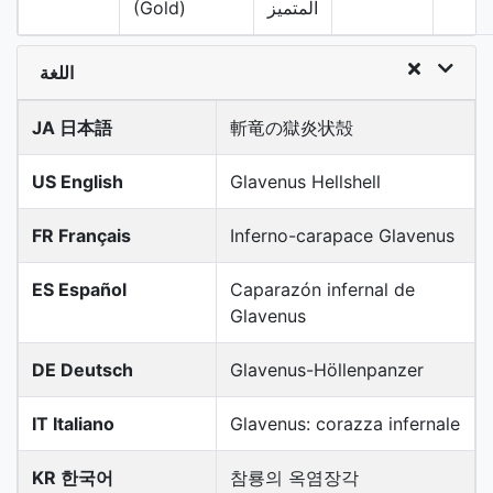
المتميز
(Gold)
اللغة
JA 日本語
斬竜の獄炎状殻
US English
Glavenus Hellshell
FR Français
Inferno-carapace Glavenus
ES Español
Caparazón infernal de
Glavenus
DE Deutsch
Glavenus-Höllenpanzer
IT Italiano
Glavenus: corazza infernale
KR 한국어
참룡의 옥염장각