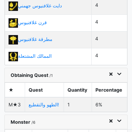
4
دايت غلافنيوس جهمني
4
قرن غلافنيوس
4
مطرقة غلافنيوس
4
الممالك المشتعلة
Obtaining Quest
/1
★
Quest
Quantity
Percentage
6%
1
الطهو والتقطيع!
M★3
Monster
/6