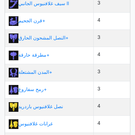
3
سيف غلافنيوس الجانبي II
4
قرن الجحيم+
3
النصل المشحون الحارق+
4
مطرقة حارقة+
3
المدن المشتعلة+
3
رمح سفاروغ+
4
نصل غلافنيوس باردريد
4
غرانات غلافنيوس