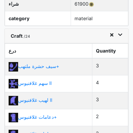
61900
شراء
category
material
Craft
/24
Quantity
درع
3
سيف حشرة ملتهب+
4
سهم غلافنيوس II
3
لهيب غلافنيوس II
2
+
دعامات غلافنيوس