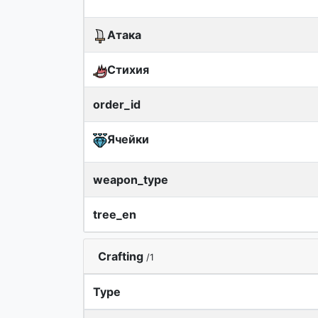
Атака
Стихия
order_id
Ячейки
weapon_type
tree_en
Crafting
/1
Type