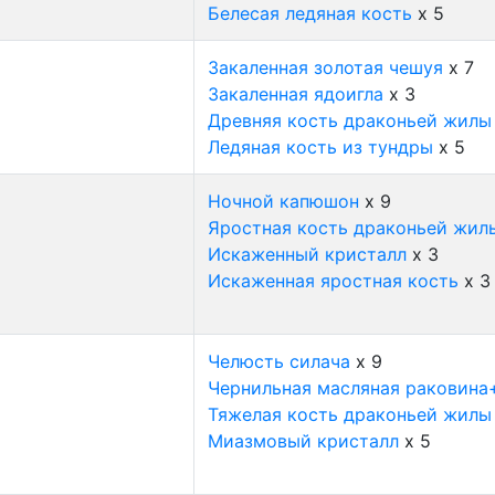
Белесая ледяная кость
x 5
Закаленная золотая чешуя
x 7
Закаленная ядоигла
x 3
Древняя кость драконьей жилы
Ледяная кость из тундры
x 5
Ночной капюшон
x 9
Яростная кость драконьей жил
Искаженный кристалл
x 3
Искаженная яростная кость
x 3
Челюсть силача
x 9
Чернильная масляная раковина
Тяжелая кость драконьей жилы
Миазмовый кристалл
x 5