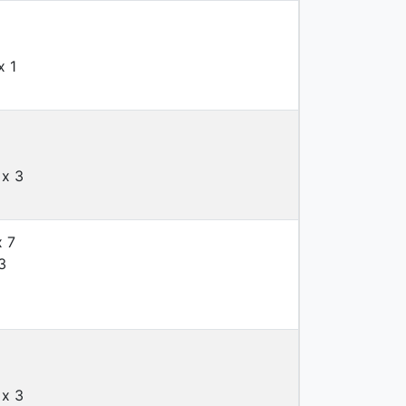
x 1
x 3
 7
3
x 3