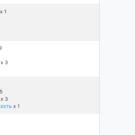
x 1
9
x 3
5
x 3
кость
x 1