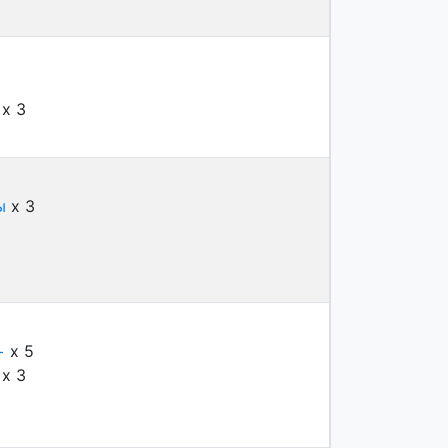
x 3
ы
x 3
+
x 5
x 3