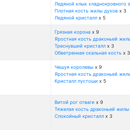
Ледяной клык хладнокровного 
Плотная кость жилы духов
x 3
Ледяной кристалл
x 5
Грязная корона
x 9
Яростная кость драконьей жил
Треснувший кристалл
x 3
Обветренная скальная кость
x 3
Чешуя королевы
x 9
Яростная кость драконьей жил
Кристалл пустоши
x 5
Витой рог отваги
x 9
Тяжелая кость драконьей жилы
Спокойный кристалл
x 3