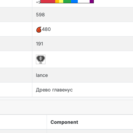
+5
598
480
191
lance
Древо главенус
Component