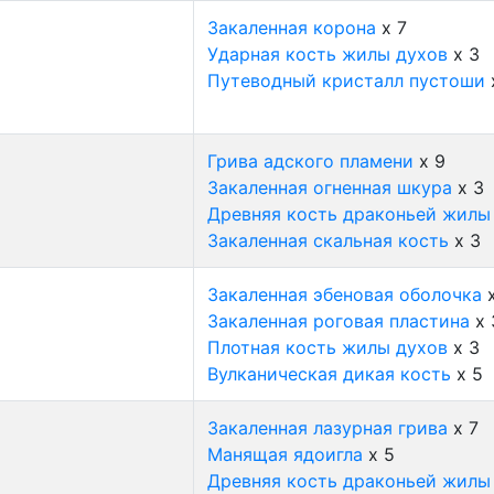
Закаленная корона
x 7
Ударная кость жилы духов
x 3
Путеводный кристалл пустоши
Грива адского пламени
x 9
Закаленная огненная шкура
x 3
Древняя кость драконьей жилы
Закаленная скальная кость
x 3
Закаленная эбеновая оболочка
x
Закаленная роговая пластина
x 
Плотная кость жилы духов
x 3
Вулканическая дикая кость
x 5
Закаленная лазурная грива
x 7
Манящая ядоигла
x 5
Древняя кость драконьей жилы