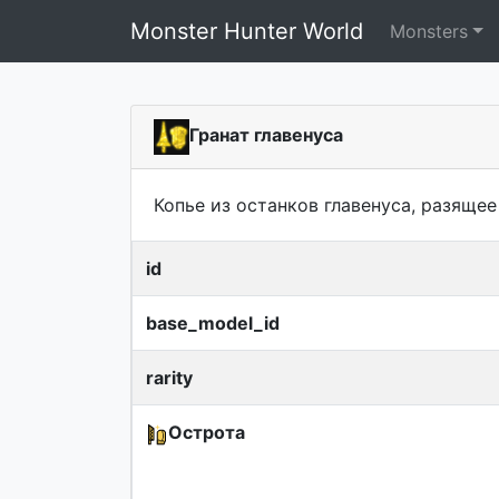
Monster Hunter World
Monsters
Гранат главенуса
Копье из останков главенуса, разяще
id
base_model_id
rarity
Острота