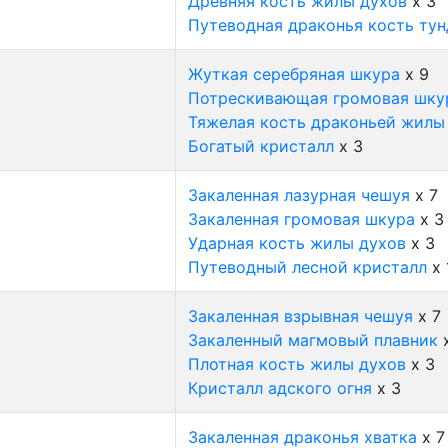
Древняя кость жилы духов
x 3
Путеводная драконья кость ту
Жуткая серебряная шкура
x 9
Потрескивающая громовая шку
Тяжелая кость драконьей жилы
Богатый кристалл
x 3
Закаленная лазурная чешуя
x 7
Закаленная громовая шкура
x 3
Ударная кость жилы духов
x 3
Путеводный лесной кристалл
x 
Закаленная взрывная чешуя
x 7
Закаленный магмовый плавник
x
Плотная кость жилы духов
x 3
Кристалл адского огня
x 3
Закаленная драконья хватка
x 7