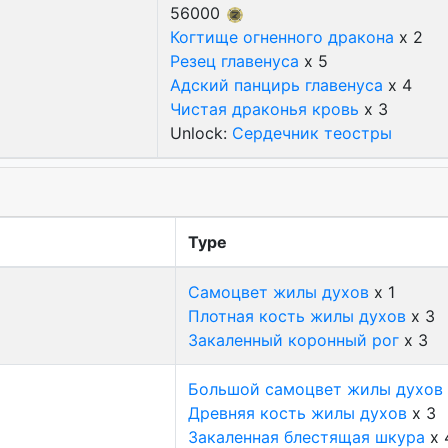
56000
Когтище огненного дракона
x 2
Резец главенуса
x 5
Адский панцирь главенуса
x 4
Чистая драконья кровь
x 3
Unlock:
Сердечник теостры
Type
Самоцвет жилы духов
x 1
Плотная кость жилы духов
x 3
Закаленный коронный рог
x 3
Большой самоцвет жилы духов
Древняя кость жилы духов
x 3
Закаленная блестящая шкура
x 