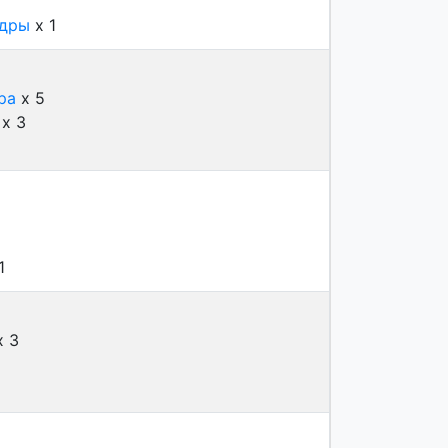
ндры
x 1
ра
x 5
x 3
1
 3