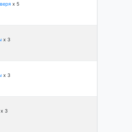
зверя
x 5
ы
x 3
ы
x 3
x 3