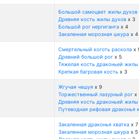
Большой самоцвет жилы духов
Древняя кость жилы духов
x 3
Большой рог нергиганта
x 4
Закаленная морозная шкура
x 4
Смертельный коготь раскола
x 
Древний большой рог
x 5
Тяжелая кость драконьей жилы
Крепкая багровая кость
x 3
Жгучая чешуя
x 9
Торжественный лазурный рог
x 
Древняя кость драконьей жилы
Путеводная рифовая драконья 
Закаленная драконья хватка
x 7
Закаленная морозная шкура
x 5