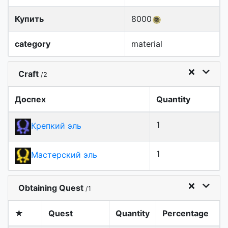
Купить
8000
category
material
Craft
/2
Доспех
Quantity
1
Крепкий эль
1
Мастерский эль
Obtaining Quest
/1
★
Quest
Quantity
Percentage