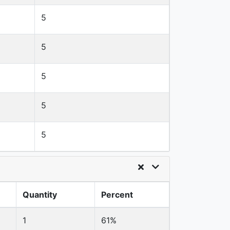
5
5
5
5
5
Quantity
Percent
1
61%