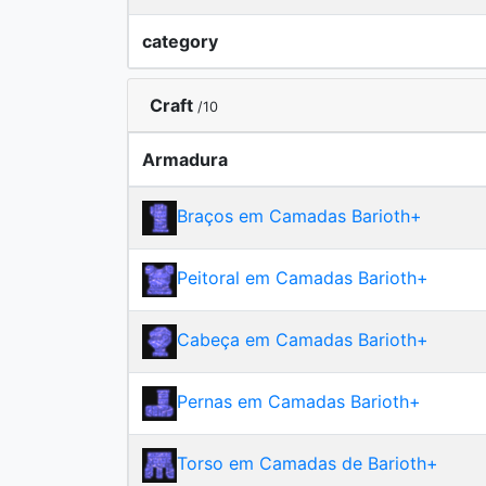
category
Craft
/10
Armadura
Braços em Camadas Barioth
+
Peitoral em Camadas Barioth
+
Cabeça em Camadas Barioth
+
Pernas em Camadas Barioth
+
Torso em Camadas de Barioth
+