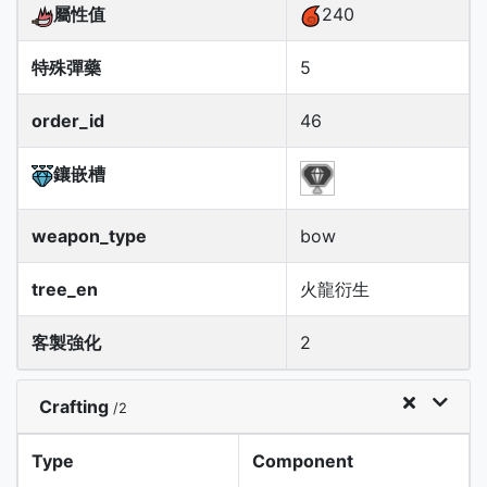
屬性值
240
特殊彈藥
5
order_id
46
鑲嵌槽
weapon_type
bow
tree_en
火龍衍生
客製強化
2
Crafting
/2
Type
Component