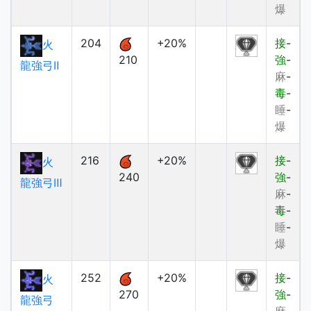
爆
204
+20%
接
-
火
210
強
-
龍強弓Ⅱ
麻
-
毒
-
睡
-
爆
216
+20%
接
-
火
240
強
-
龍強弓Ⅲ
麻
-
毒
-
睡
-
爆
252
+20%
接
-
火
270
強
-
龍強弓