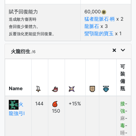
賦予回復能力
60,000
猛者龍脈石‧柄
x 2
造成敵方傷害時
龍脈石
x 3
會回復少量體力。
蠻顎龍的寶玉
x 1
反覆強化更能提升回復量。
火龍衍生
/6
可
裝
備
Name
瓶
144
+15%
接
-
火
150
強
-
龍強弓Ⅰ
麻
-
毒
-
睡
-