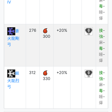
麻
-
Ⅳ
毒
-
睡
-
爆
276
+20%
接
-
蒼
300
強
-
火龍剛
麻
-
弓
毒
-
睡
-
爆
312
+20%
接
-
銀
330
強
-
火龍烈
麻
-
弓
毒
-
睡
-
爆