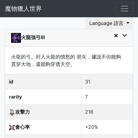
魔物獵人世界
Language 語言
火龍強弓Ⅲ
火龍的弓。封入火龍的憤怒的 箭矢，據說不但能夠
貫穿大地，還能夠穿透天空。
id
31
rarity
7
攻擊力
216
會心率
+20%