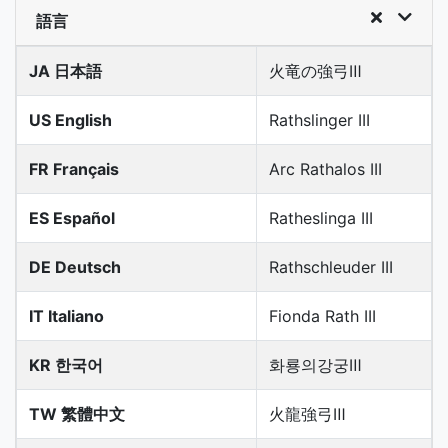
語言
JA 日本語
火竜の強弓Ⅲ
US English
Rathslinger III
FR Français
Arc Rathalos III
ES Español
Ratheslinga III
DE Deutsch
Rathschleuder III
IT Italiano
Fionda Rath III
KR 한국어
화룡의강궁Ⅲ
TW 繁體中文
火龍強弓Ⅲ