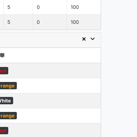
5
0
100
5
0
100
華
ed
range
hite
range
ed