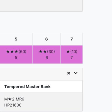
5
6
7
★★★(60)
★★(30)
★(10)
5
6
7
Tempered Master Rank
M★2 MR6
HP21600