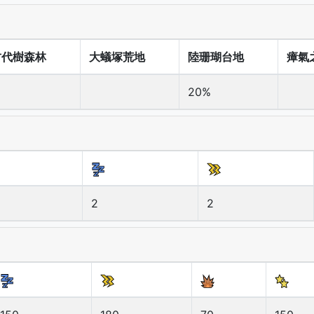
古代樹森林
大蟻塚荒地
陸珊瑚台地
瘴氣
20%
2
2