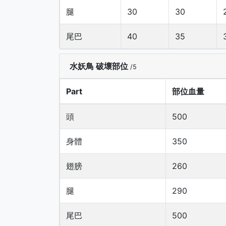
腿
30
30
尾巴
40
35
水妖鳥 破壞部位
/5
Part
部位血量
頭
500
身體
350
翅膀
260
腿
290
尾巴
500