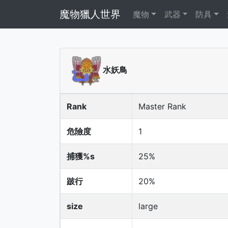
魔物獵人世界
魔物
武器
防具
水妖鳥
Rank
Master Rank
危險度
1
捕獲%s
25%
跛行
20%
size
large