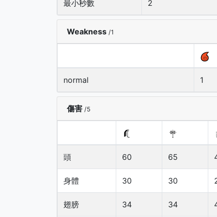
最小秒數
2
Weakness
/1
normal
1
傷害
/5
頭
60
65
身體
30
30
翅膀
34
34