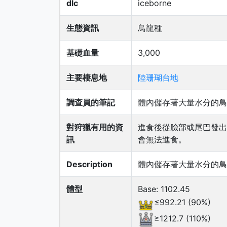
dlc
iceborne
生態資訊
鳥龍種
基礎血量
3,000
主要棲息地
陸珊瑚台地
調查員的筆記
體內儲存著大量水分的鳥
對狩獵有用的資
進食後從臉部或尾巴發出
訊
會無法進食。
Description
體內儲存著大量水分的鳥
體型
Base: 1102.45
≤992.21 (90%)
≥1212.7 (110%)