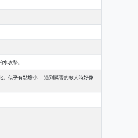
的水攻擊。
化。似乎有點膽小， 遇到厲害的敵人時好像