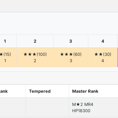
1
2
3
4
★(15)
★★★(100)
★★★(60)
★★(30)
1
2
3
4
Rank
Tempered
Master Rank
M★2 MR4
HP18300