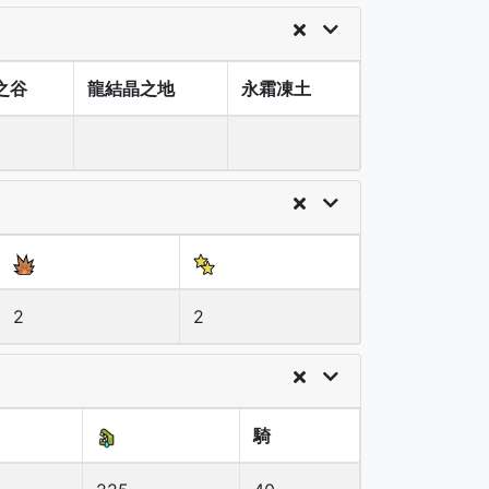
之谷
龍結晶之地
永霜凍土
2
2
騎