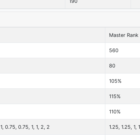
190
Master Rank
560
80
105%
115%
110%
 1, 0.75, 0.75, 1, 1, 2, 2
1.25, 1.25, 1, 