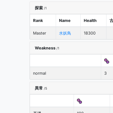
探索
/1
Rank
Name
Health
Master
水妖鳥
18300
Weakness
/1
normal
3
異常
/5