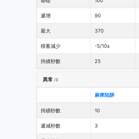
基礎
100
遞增
90
最大
370
積蓄減少
-5/10s
持續秒數
25
異常
/3
麻痺陷阱
持續秒數
10
遞減秒數
3