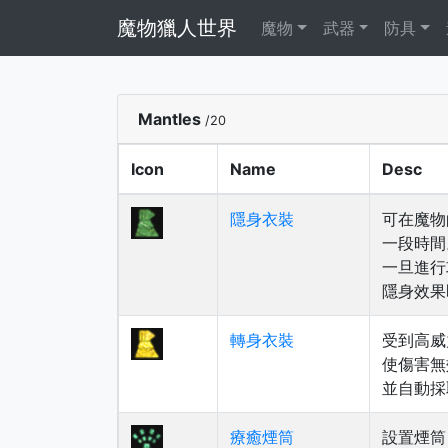
魔物獵人世界
魔物
武器
防具
Mantles
/20
Icon
Name
Desc
隱身衣裝
可在魔物
一段時間
一旦進行
隱身效果
轉身衣裝
受到高威
使傷害無
並自動採
療癒煙筒
設置煙筒