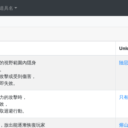
道具名
Unl
的視野範圍內隱身
險
。
攻擊或受到傷害，
即失效。
力的攻擊時，
只
效，
取迴避行動。
，放出能逐漸恢復玩家
熔