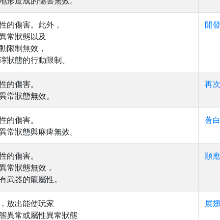
地形造成的傷害無效。
性的傷害。此外，
開
異常狀態以及
動限制無效，
濘狀態的行動限制。
性的傷害。
再
異常狀態無效。
性的傷害。
蒼
異常狀態與麻痺無效。
性的傷害。
順
異常狀態無效，
有武器的龍屬性。
，放出能使玩家
展
態異常或屬性異常狀態