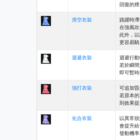
回復的煙
滑空衣裝
跳躍時滯
在強風吹
此外，以
更容易騎
迴避衣裝
迴避行動
若於瞬間
即可暫時
強打衣裝
可追加昏
若原本的
則效果提
化合衣裝
以異常狀
會提升給
發動機率