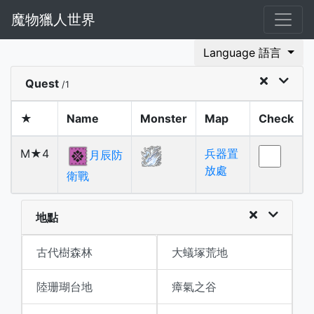
魔物獵人世界
Language 語言
Quest
/1
★
Name
Monster
Map
Check
M★4
兵器置
月辰防
放處
衛戰
地點
古代樹森林
大蟻塚荒地
陸珊瑚台地
瘴氣之谷