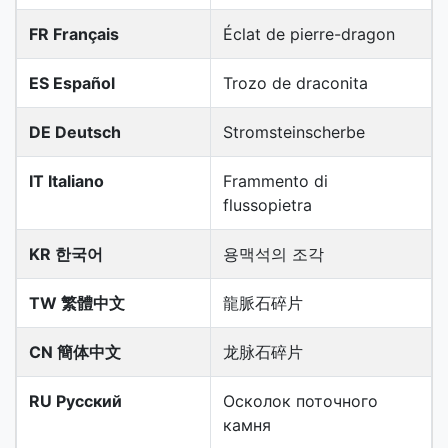
FR Français
Éclat de pierre-dragon
ES Español
Trozo de draconita
DE Deutsch
Stromsteinscherbe
IT Italiano
Frammento di
flussopietra
KR 한국어
용맥석의 조각
TW 繁體中文
龍脈石碎片
CN 簡体中文
龙脉石碎片
RU Русский
Осколок поточного
камня