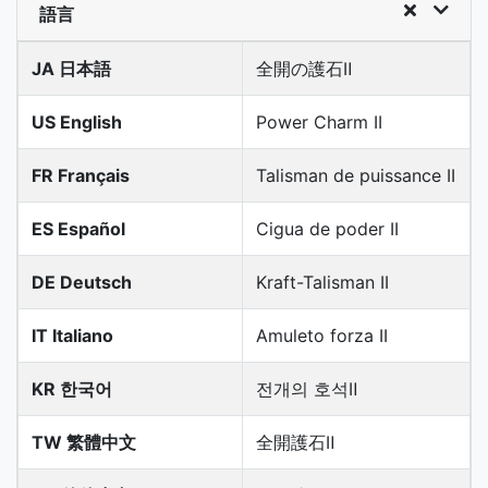
語言
JA 日本語
全開の護石Ⅱ
US English
Power Charm II
FR Français
Talisman de puissance II
ES Español
Cigua de poder II
DE Deutsch
Kraft-Talisman II
IT Italiano
Amuleto forza II
KR 한국어
전개의 호석Ⅱ
TW 繁體中文
全開護石Ⅱ