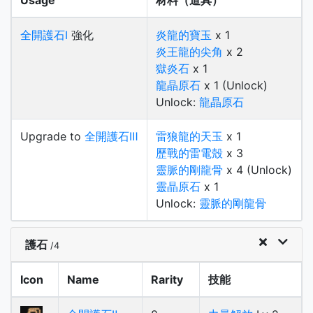
Usage
材料（道具）
全開護石Ⅰ
強化
炎龍的寶玉
x 1
炎王龍的尖角
x 2
獄炎石
x 1
龍晶原石
x 1 (Unlock)
Unlock:
龍晶原石
Upgrade to
全開護石Ⅲ
雷狼龍的天玉
x 1
歷戰的雷電殼
x 3
靈脈的剛龍骨
x 4 (Unlock)
靈晶原石
x 1
Unlock:
靈脈的剛龍骨
護石
/4
Icon
Name
Rarity
技能